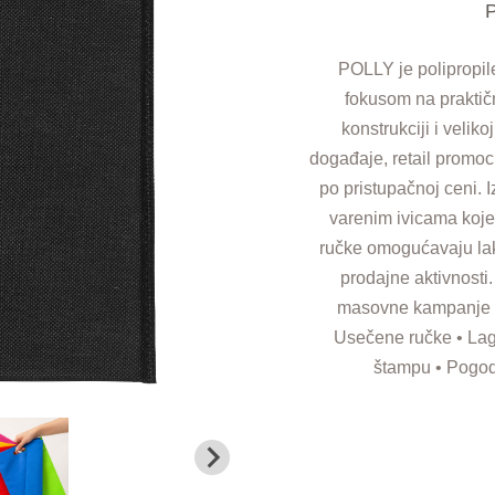
P
POLLY je polipropil
fokusom na praktič
konstrukciji i velik
događaje, retail promoc
po pristupačnoj ceni. 
varenim ivicama koje
ručke omogućavaju lak
prodajne aktivnosti.
masovne kampanje • M
Usečene ručke • Lag
štampu • Pogod