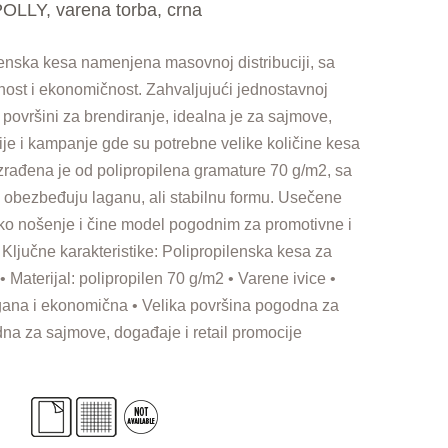
OLLY, varena torba, crna
enska kesa namenjena masovnoj distribuciji, sa
nost i ekonomičnost. Zahvaljujući jednostavnoj
oj površini za brendiranje, idealna je za sajmove,
ije i kampanje gde su potrebne velike količine kesa
Izrađena je od polipropilena gramature 70 g/m2, sa
 obezbeđuju laganu, ali stabilnu formu. Usečene
o nošenje i čine model pogodnim za promotivne i
 Ključne karakteristike: Polipropilenska kesa za
aterijal: polipropilen 70 g/m2 • Varene ivice •
ana i ekonomična • Velika površina pogodna za
na za sajmove, događaje i retail promocije