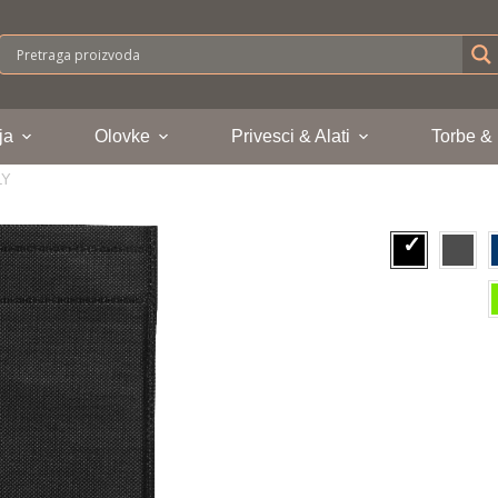
ja
Olovke
Privesci & Alati
Torbe &
LY