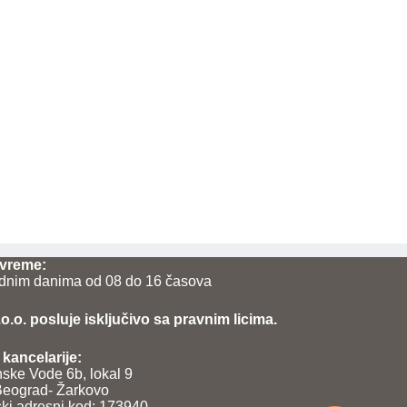
vreme:
dnim danima od 08 do 16 časova
.o. posluje isključivo sa pravnim licima.
kancelarije:
nske Vode 6b, lokal 9
eograd- Žarkovo
ki adresni kod: 173940