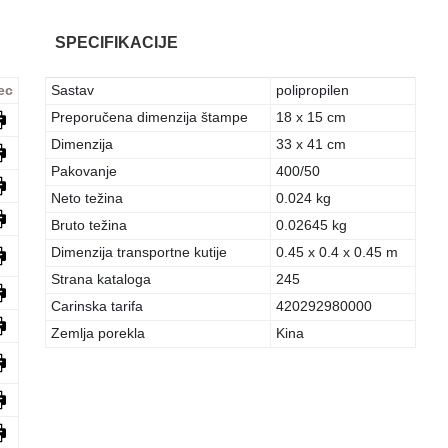
SPECIFIKACIJE
ec
Sastav
polipropilen
Preporučena dimenzija štampe
18 x 15 cm
Dimenzija
33 x 41 cm
Pakovanje
400/50
Neto težina
0.024 kg
Bruto težina
0.02645 kg
Dimenzija transportne kutije
0.45 x 0.4 x 0.45 m
Strana kataloga
245
Carinska tarifa
420292980000
Zemlja porekla
Kina