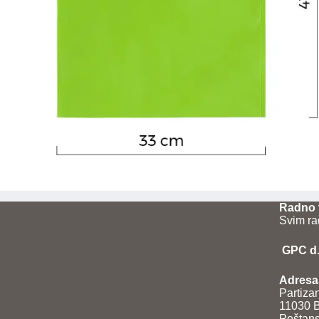
Radno 
Svim ra
GPC d.o
Adresa 
Partiza
11030 B
Poštans