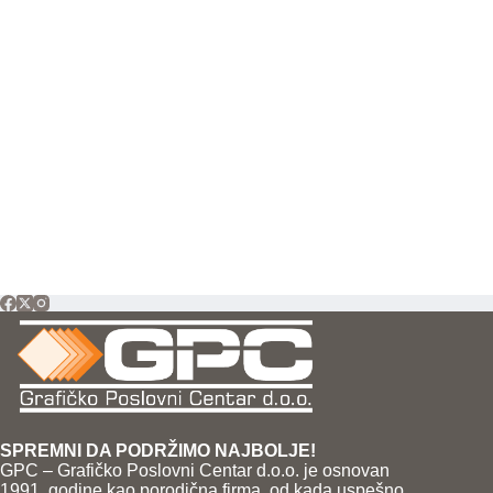
SPREMNI DA PODRŽIMO NAJBOLJE!
GPC – Grafičko Poslovni Centar d.o.o. je osnovan
1991. godine kao porodična firma, od kada uspešno