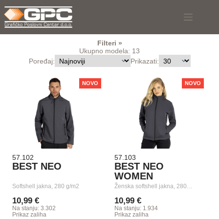
Skip
to
content
Filteri
Ukupno modela: 13
Poređaj:
Prikazati:
NOVO
NOVO
57.102
57.103
BEST NEO
BEST NEO
WOMEN
Softshell jakna, 280 g/m2
Ženska softshell jakna, 280…
10,99 €
10,99 €
Na stanju: 3.302
Na stanju: 1.934
Prikaz zaliha
Prikaz zaliha