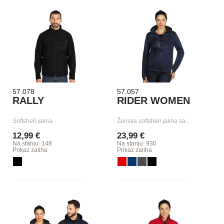
57.078
57.057
RALLY
RIDER WOMEN
Softshell jakna
Ženska softshell jakna sa…
12,99 €
23,99 €
Na stanju: 148
Na stanju: 930
Prikaz zaliha
Prikaz zaliha