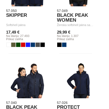
57.050
57.049
SKIPPER
BLACK PEAK
WOMEN
Softshell jakna
Ženska softshell jakna sa…
17,49 €
29,99 €
Na stanju: 27.493
Na stanju: 1.307
Prikaz zaliha
Prikaz zaliha
57.040
57.026
BLACK PEAK
PROTECT