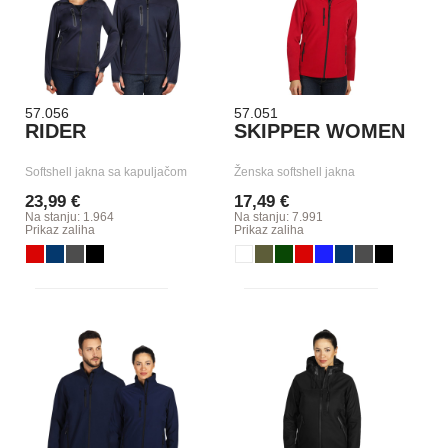
57.056
57.051
RIDER
SKIPPER WOMEN
Softshell jakna sa kapuljačom
Ženska softshell jakna
23,99 €
17,49 €
Na stanju: 1.964
Na stanju: 7.991
Prikaz zaliha
Prikaz zaliha