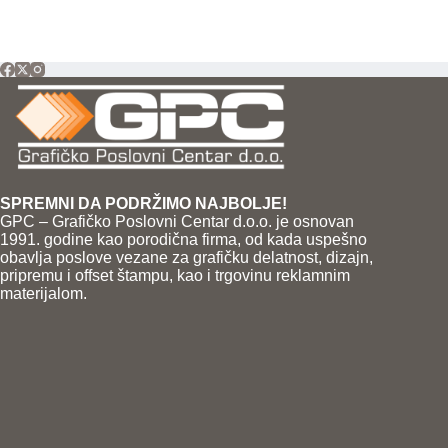
SPREMNI DA PODRŽIMO NAJBOLJE!
GPC – Grafičko Poslovni Centar d.o.o. je osnovan
1991. godine kao porodična firma, od kada uspešno
obavlja poslove vezane za grafičku delatnost, dizajn,
pripremu i offset štampu, kao i trgovinu reklamnim
materijalom.