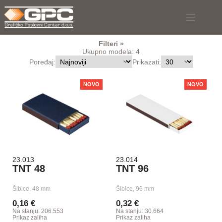
Skip
to
content
Filteri
Ukupno modela: 4
Poređaj:
Prikazati:
NOVO
NOVO
23.013
23.014
TNT 48
TNT 96
Šibice, 48 mm
Šibice, 96 mm
0,16 €
0,32 €
Na stanju: 206.553
Na stanju: 30.664
Prikaz zaliha
Prikaz zaliha