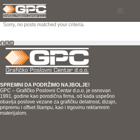
Skip
to
content
Sorry, no posts matched your criteria.
SPREMNI DA PODRŽIMO NAJBOLJE!
GPC – Grafičko Poslovni Centar d.o.o. je osnovan
1991. godine kao porodična firma, od kada uspešno
obavlja poslove vezane za grafičku delatnost, dizajn,
pripremu i offset štampu, kao i trgovinu reklamnim
materijalom.