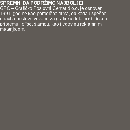
SPREMNI DA PODRŽIMO NAJBOLJE!
GPC – Grafičko Poslovni Centar d.o.o. je osnovan
1991. godine kao porodična firma, od kada uspešno
obavlja poslove vezane za grafičku delatnost, dizajn,
pripremu i offset štampu, kao i trgovinu reklamnim
materijalom.