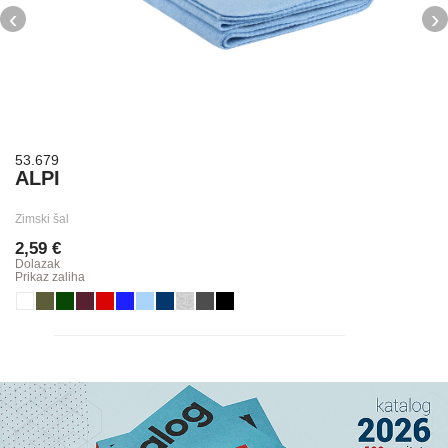
‹
›
53.679
ALPI
Zimski šal
2,59 €
Dolazak
Prikaz zaliha