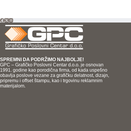
SPREMNI DA PODRŽIMO NAJBOLJE!
GPC – Grafičko Poslovni Centar d.o.o. je osnovan
1991. godine kao porodična firma, od kada uspešno
obavlja poslove vezane za grafičku delatnost, dizajn,
pripremu i offset štampu, kao i trgovinu reklamnim
materijalom.