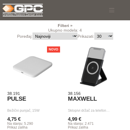
Skip
to
content
Filteri
Ukupno modela: 4
Poređaj:
Prikazati:
NOVO
38.191
38.156
PULSE
MAXWELL
Bežični punjač, 15W
Sklopivi držač za telefon…
4,75 €
4,99 €
Na stanju: 5.290
Na stanju: 2.471
Prikaz zaliha
Prikaz zaliha