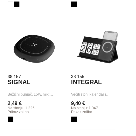
38.157
38.155
SIGNAL
INTEGRAL
Bežični punjač, 15W, mix:…
Večiti stoni kalendar i…
2,49 €
9,40 €
Na stanju: 1.225
Na stanju: 1.047
Prikaz zaliha
Prikaz zaliha