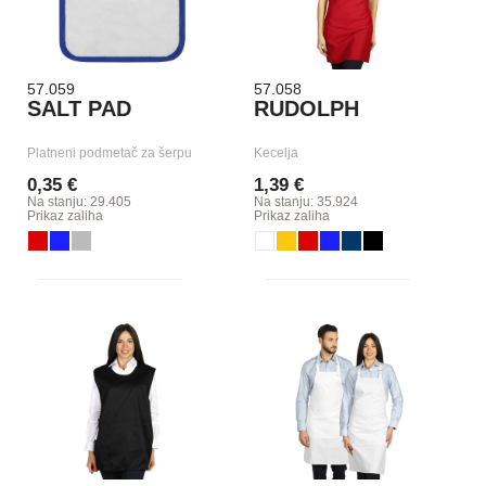
57.059
57.058
SALT PAD
RUDOLPH
Platneni podmetač za šerpu
Kecelja
0,35 €
1,39 €
Na stanju: 29.405
Na stanju: 35.924
Prikaz zaliha
Prikaz zaliha