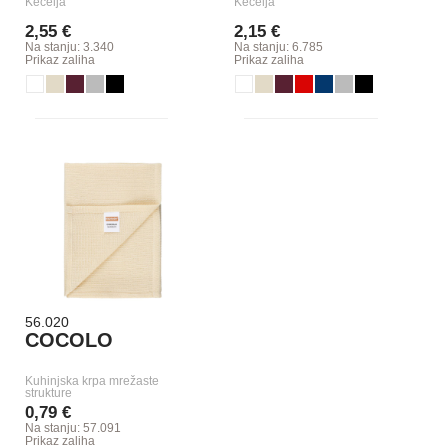
Kecelja
Kecelja
2,55 €
2,15 €
Na stanju: 3.340
Na stanju: 6.785
Prikaz zaliha
Prikaz zaliha
56.020
COCOLO
Kuhinjska krpa mrežaste
strukture
0,79 €
Na stanju: 57.091
Prikaz zaliha