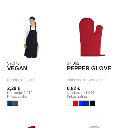
57.076
57.062
VEGAN
PEPPER GLOVE
Kecelja, 180 g/m2
Platnena rukavica za rernu
2,29 €
0,82 €
Na stanju: 1.810
Na stanju: 41.096
Prikaz zaliha
Prikaz zaliha