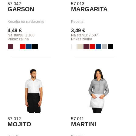
57.042
57.013
GARSON
MARGARITA
Kecelja na navlačenje
Kecelja
4,49 €
3,49 €
Na stanju: 1.108
Na stanju: 7.607
Prikaz zaliha
Prikaz zaliha
57.012
57.011
MOJITO
MARTINI