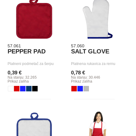
57.061
57.060
PEPPER PAD
SALT GLOVE
Platneni podmetač za šerpu
Platnena rukavica za rernu
0,39 €
0,78 €
Na stanju: 32.265
Na stanju: 30.446
Prikaz zaliha
Prikaz zaliha