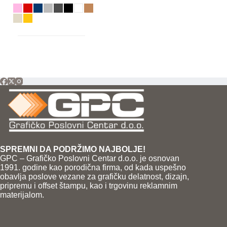
SPREMNI DA PODRŽIMO NAJBOLJE!
GPC – Grafičko Poslovni Centar d.o.o. je osnovan
1991. godine kao porodična firma, od kada uspešno
obavlja poslove vezane za grafičku delatnost, dizajn,
pripremu i offset štampu, kao i trgovinu reklamnim
materijalom.