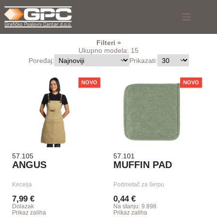
Skip
to
content
Filteri
Ukupno modela: 15
Poređaj:
Prikazati:
NOVO
NOVO
57.105
57.101
ANGUS
MUFFIN PAD
Kecelja
Podmetač za šerpu
7,99 €
0,44 €
Dolazak
Na stanju: 9.898
Prikaz zaliha
Prikaz zaliha