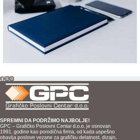
SPREMNI DA PODRŽIMO NAJBOLJE!
GPC – Grafičko Poslovni Centar d.o.o. je osnovan
1991. godine kao porodična firma, od kada uspešno
obavlja poslove vezane za grafičku delatnost, dizajn,