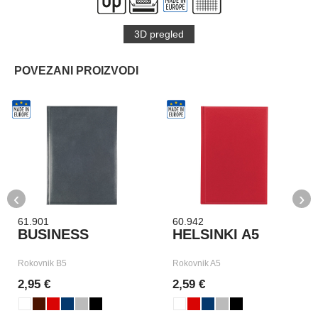
3D pregled
POVEZANI PROIZVODI
‹
›
61.901
60.942
BUSINESS
HELSINKI A5
Rokovnik B5
Rokovnik A5
2,95 €
2,59 €