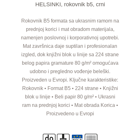
HELSINKI, rokovnik b5, crni
Rokovnik B5 formata sa ukrasnim ramom na
prednjoj korici i mat obradom materijala,
namenjen poslovnoj i korporativnoj upotrebi.
Mat završnica daje suptilan i profesionalan
izgled, dok knjižni blok u linije sa 224 strane
belog papira gramature 80 g/m² omogućava
udobno i pregledno vođenje beleški.
Proizveden u Evropi. Ključne karakteristike:
Rokovnik • Format B5 • 224 strane • Knjižni
blok u linije • Beli papir 80 g/m² • Ukrasni
ram na prednjoj korici • Mat obrada Korica •
Proizvedeno u Evropi