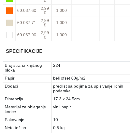
€
2,99
60.037.60
1.000
€
2,99
60.037.71
1.000
€
2,99
60.037.90
1.000
€
SPECIFIKACIJE
Broj strana knjižnog
224
bloka
Papir
beli ofset 80g/m2
Dodaci
predlist sa poljima za upisivanje ličnih
podataka
Dimenzija
17.3 x 24.5cm
Materijal za oblaganje
vinil papir
korice
Pakovanje
10
Neto težina
0.5 kg