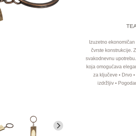
TEA
Izuzetno ekonomičan d
čvrste konstrukcije. 
svakodnevnu upotrebu. 
koja omogućava eleganta
za ključeve • Drvo 
izdržljiv • Pogoda