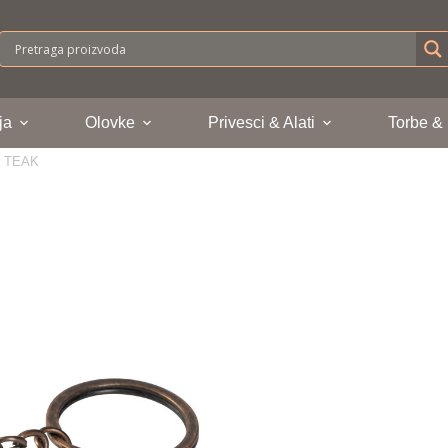
ja
Olovke
Privesci & Alati
Torbe &
>
TEAK