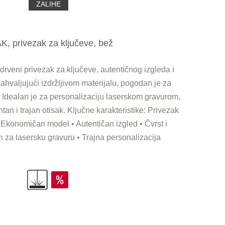
ZALIHE
K, privezak za ključeve, bež
rveni privezak za ključeve, autentičnog izgleda i
Zahvaljujući izdržljivom materijalu, pogodan je za
Idealan je za personalizaciju laserskom gravurom,
n i trajan otisak. Ključne karakteristike: Privezak
• Ekonomičan model • Autentičan izgled • Čvrst i
n za lasersku gravuru • Trajna personalizacija