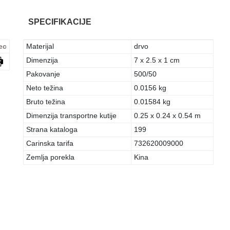
SPECIFIKACIJE
ec
Materijal
drvo
Dimenzija
7 x 2.5 x 1 cm
Pakovanje
500/50
Neto težina
0.0156 kg
Bruto težina
0.01584 kg
Dimenzija transportne kutije
0.25 x 0.24 x 0.54 m
Strana kataloga
199
Carinska tarifa
732620009000
Zemlja porekla
Kina