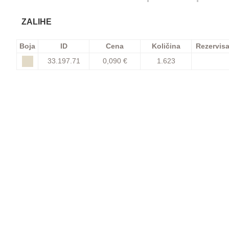
ZALIHE
Boja
ID
Cena
Količina
Rezervis
33.197.71
0,090 €
1.623