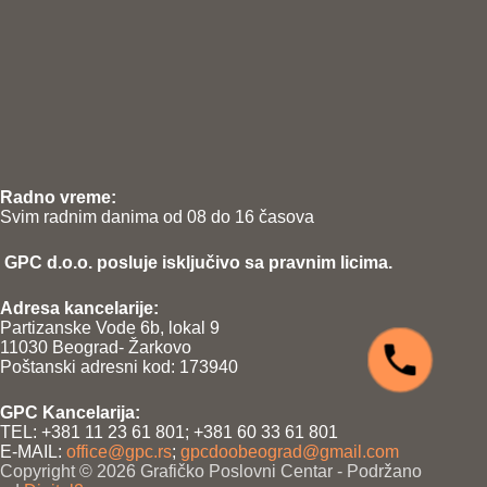
Radno vreme:
Svim radnim danima od 08 do 16 časova
GPC d.o.o. posluje isključivo sa pravnim licima.
Adresa kancelarije:
Partizanske Vode 6b, lokal 9
11030 Beograd- Žarkovo
Poštanski adresni kod: 173940
GPC Kancelarija:
TEL: +381 11 23 61 801; +381 60 33 61 801
E-MAIL:
office@gpc.rs
;
gpcdoobeograd@gmail.com
Copyright © 2026 Grafičko Poslovni Centar - Podržano