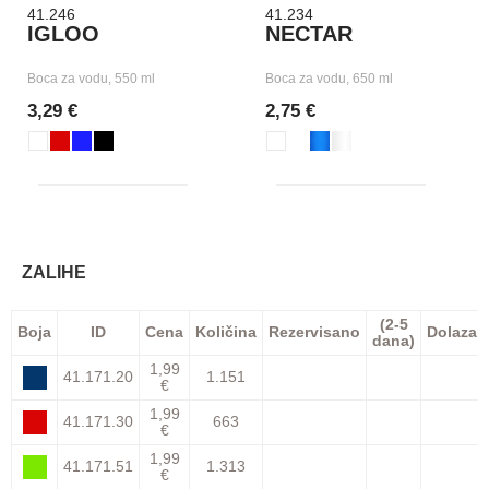
41.246
41.234
IGLOO
NECTAR
Boca za vodu, 550 ml
Boca za vodu, 650 ml
3,29 €
2,75 €
ZALIHE
(2-5
Boja
ID
Cena
Količina
Rezervisano
Dolazak
dana)
1,99
41.171.20
1.151
€
1,99
41.171.30
663
€
1,99
41.171.51
1.313
€