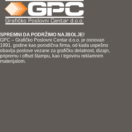
SPREMNI DA PODRŽIMO NAJBOLJE!
GPC – Grafičko Poslovni Centar d.o.o. je osnovan
1991. godine kao porodična firma, od kada uspešno
obavlja poslove vezane za grafičku delatnost, dizajn,
pripremu i offset štampu, kao i trgovinu reklamnim
materijalom.