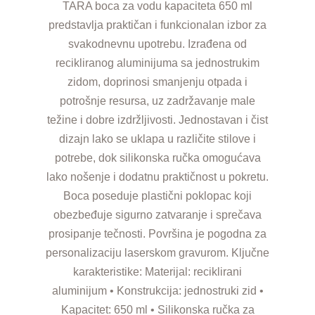
TARA boca za vodu kapaciteta 650 ml
predstavlja praktičan i funkcionalan izbor za
svakodnevnu upotrebu. Izrađena od
recikliranog aluminijuma sa jednostrukim
zidom, doprinosi smanjenju otpada i
potrošnje resursa, uz zadržavanje male
težine i dobre izdržljivosti. Jednostavan i čist
dizajn lako se uklapa u različite stilove i
potrebe, dok silikonska ručka omogućava
lako nošenje i dodatnu praktičnost u pokretu.
Boca poseduje plastični poklopac koji
obezbeđuje sigurno zatvaranje i sprečava
prosipanje tečnosti. Površina je pogodna za
personalizaciju laserskom gravurom. Ključne
karakteristike: Materijal: reciklirani
aluminijum • Konstrukcija: jednostruki zid •
Kapacitet: 650 ml • Silikonska ručka za