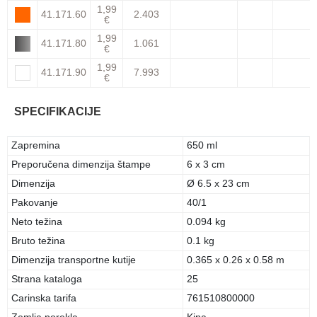
1,99
41.171.60
2.403
€
1,99
41.171.80
1.061
€
1,99
41.171.90
7.993
€
SPECIFIKACIJE
Zapremina
650 ml
Preporučena dimenzija štampe
6 x 3 cm
Dimenzija
Ø 6.5 x 23 cm
Pakovanje
40/1
Neto težina
0.094 kg
Bruto težina
0.1 kg
Dimenzija transportne kutije
0.365 x 0.26 x 0.58 m
Strana kataloga
25
Carinska tarifa
761510800000