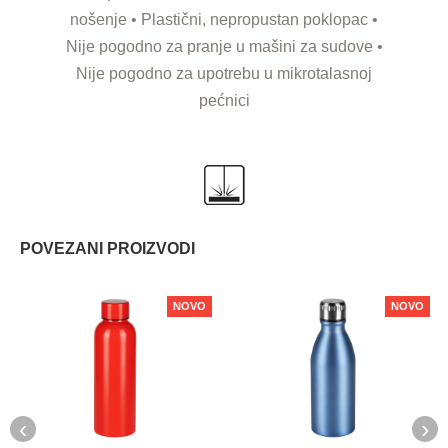
nošenje • Plastični, nepropustan poklopac •
Nije pogodno za pranje u mašini za sudove •
Nije pogodno za upotrebu u mikrotalasnoj
pećnici
POVEZANI PROIZVODI
NOVO
NOVO
‹
›