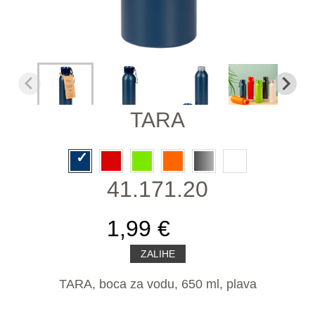
TARA
41.171.20
1,99 €
ZALIHE
TARA, boca za vodu, 650 ml, plava