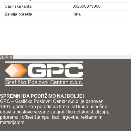
Carinska tarifa
392690979900
Zemlja porekla
Kina
SPREMNI DA PODRŽIMO NAJBOLJE!
GPC – Grafičko Poslovni Centar d.o.o. je osnovan
1991. godine kao porodična firma, od kada uspešno
obavlja poslove vezane za grafičku delatnost, dizajn,
pripremu i offset štampu, kao i trgovinu reklamnim
materijalom.