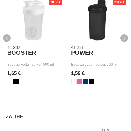
NOVO
NOVO
‹
›
41.232
41.231
BOOSTER
POWER
Boca za vodu - šejker, 500 ml
Boca za vodu - šejker, 700 ml
1,65 €
1,59 €
ZALIHE
(2-5