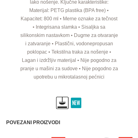
lako nošenje. Ključne karakteristike:
Materijal: PETG plastika (BPA free) •
Kapacitet: 800 ml • Merne oznake za tečnost
• Integrisana slamka • Sisaljka sa
silikonskim nastavkom • Dugme za otvaranje
i zatvaranje • Plastični, vodonepropusan
poklopac • Tekstilna traka za nošenje •
Lagan i izdržljiv materijal • Nije pogodno za
pranje u mašini za sudove • Nije pogodno za
upotrebu u mikrotalasnoj pećnici
POVEZANI PROIZVODI