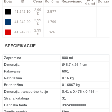
Boja
ID
Cena
Količina
Rezervisano
Dolazak
dana)
2,99
41.242.10
2.577
€
2,99
41.242.20
1.799
€
2,99
41.242.30
824
€
SPECIFIKACIJE
Zapremina
800 ml
Dimenzija
Ø 8.7 x 26.4 cm
Pakovanje
60/1
Neto težina
0.16 kg
Bruto težina
0.16867 kg
Dimenzija transportne kutije
0.41 x 0.475 x 0.495 m
Strana kataloga
31
Carinska tarifa
392490000000
Zemlja porekla
Kina