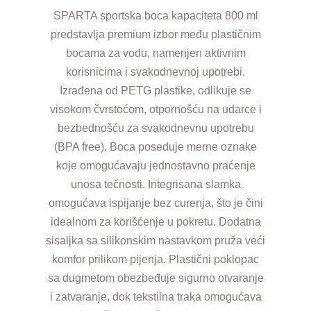
SPARTA sportska boca kapaciteta 800 ml
predstavlja premium izbor među plastičnim
bocama za vodu, namenjen aktivnim
korisnicima i svakodnevnoj upotrebi.
Izrađena od PETG plastike, odlikuje se
visokom čvrstoćom, otpornošću na udarce i
bezbednošću za svakodnevnu upotrebu
(BPA free). Boca poseduje merne oznake
koje omogućavaju jednostavno praćenje
unosa tečnosti. Integrisana slamka
omogućava ispijanje bez curenja, što je čini
idealnom za korišćenje u pokretu. Dodatna
sisaljka sa silikonskim nastavkom pruža veći
komfor prilikom pijenja. Plastični poklopac
sa dugmetom obezbeđuje sigurno otvaranje
i zatvaranje, dok tekstilna traka omogućava