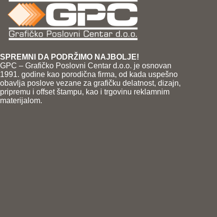
SPREMNI DA PODRŽIMO NAJBOLJE!
GPC – Grafičko Poslovni Centar d.o.o. je osnovan
1991. godine kao porodična firma, od kada uspešno
obavlja poslove vezane za grafičku delatnost, dizajn,
pripremu i offset štampu, kao i trgovinu reklamnim
materijalom.