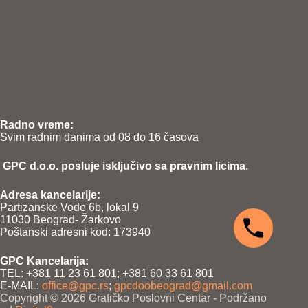
Radno vreme:
Svim radnim danima od 08 do 16 časova
GPC d.o.o. posluje isključivo sa pravnim licima.
Adresa kancelarije:
Partizanske Vode 6b, lokal 9
11030 Beograd- Žarkovo
Poštanski adresni kod: 173940
GPC Kancelarija:
TEL: +381 11 23 61 801; +381 60 33 61 801
E-MAIL:
office@gpc.rs
;
gpcdoobeograd@gmail.com
Copyright © 2026 Grafičko Poslovni Centar - Podržano