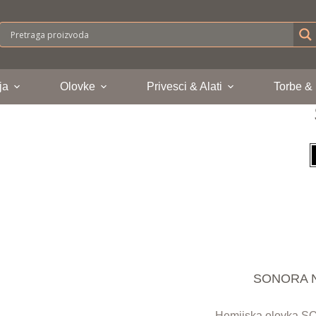
ja
Olovke
Privesci & Alati
Torbe &
SONORA NF
Hemijska olovka SO