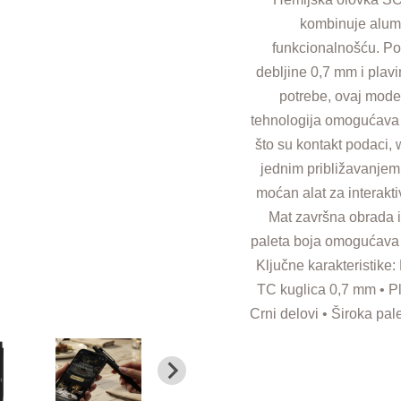
kombinuje alumi
funkcionalnošću. P
debljine 0,7 mm i plav
potrebe, ovaj mode
tehnologija omogućava b
što su kontakt podaci, 
jednim približavanjem
moćan alat za interakt
Mat završna obrada i 
paleta boja omogućava p
Ključne karakteristike:
TC kuglica 0,7 mm • Pl
Crni delovi • Široka pa