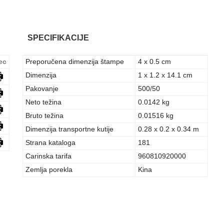
SPECIFIKACIJE
ec
Preporučena dimenzija štampe
4 x 0.5 cm
Dimenzija
1 x 1.2 x 14.1 cm
Pakovanje
500/50
Neto težina
0.0142 kg
Bruto težina
0.01516 kg
Dimenzija transportne kutije
0.28 x 0.2 x 0.34 m
Strana kataloga
181
Carinska tarifa
960810920000
Zemlja porekla
Kina