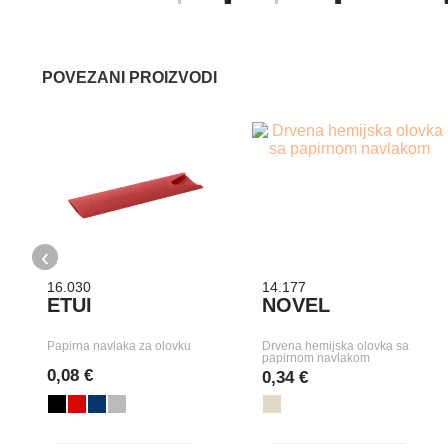
POVEZANI PROIZVODI
‹
16.030
14.177
ETUI
NOVEL
Papirna navlaka za olovku
Drvena hemijska olovka sa
papirnom navlakom
0,08 €
0,34 €