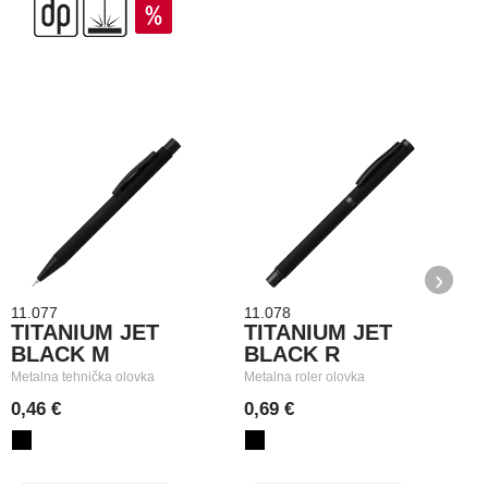
›
11.077
11.078
1
TITANIUM JET
TITANIUM JET
BLACK M
BLACK R
Metalna tehnička olovka
Metalna roler olovka
M
0,46 €
0,69 €
0