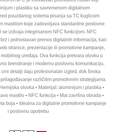
nijum i plastiku sa savremenom digitalnom
ored pouzdanog sistema pisanja sa TC kuglicom
im mastilom koje zadovoljava standardne poslovne
l se izdvaja integrisanom NFC funkcijom. NFC
rz i jednostavan prenos digitalnih informacija, kao
web stranice, prezentacije ili promotivne kampanje,
 mobilnog uređaja. Ova funkcija pretvara olovku u
ivno brendiranje i modernu poslovnu komunikaciju.
crni detalji daju profesionalan izgled, dok široka
rilagođavanje različitim promotivnim strategijama.
 Hemijska olovka • Materijal: aluminijum i plastika •
avo mastilo • NFC funkcija • Mat završna obrada •
leta boja • Idealna za digitalne promotivne kampanje
i poslovnu upotrebu