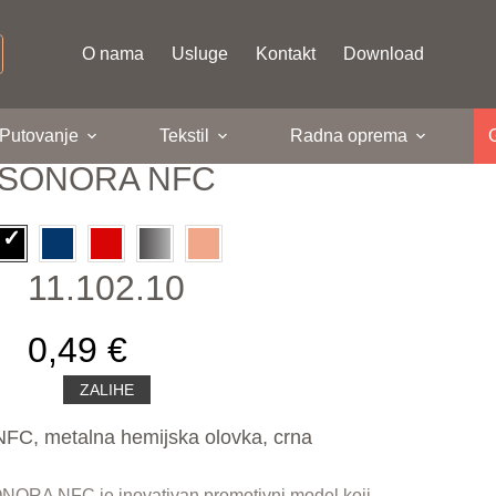
O nama
Usluge
Kontakt
Download
 Putovanje
Tekstil
Radna oprema
SONORA NFC
11.102.10
0,49 €
ZALIHE
C, metalna hemijska olovka, crna
NORA NFC je inovativan promotivni model koji