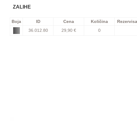
ZALIHE
Boja
ID
Cena
Količina
Rezervis
36.012.80
29,90 €
0