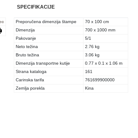
SPECIFIKACIJE
ec
Preporučena dimenzija štampe
70 x 100 cm
Dimenzija
700 x 1000 mm
Pakovanje
5/1
Neto težina
2.76 kg
Bruto težina
3.06 kg
Dimenzija transportne kutije
0.77 x 0.1 x 1.06 m
Strana kataloga
161
Carinska tarifa
761699900000
Zemlja porekla
Kina