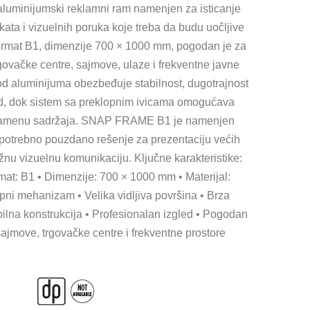
minijumski reklamni ram namenjen za isticanje
kata i vizuelnih poruka koje treba da budu uočljive
ormat B1, dimenzije 700 × 1000 mm, pogodan je za
rgovačke centre, sajmove, ulaze i frekventne javne
od aluminijuma obezbeđuje stabilnost, dugotrajnost
led, dok sistem sa preklopnim ivicama omogućava
 zamenu sadržaja. SNAP FRAME B1 je namenjen
 potrebno pouzdano rešenje za prezentaciju većih
žnu vizuelnu komunikaciju. Ključne karakteristike:
at: B1 • Dimenzije: 700 × 1000 mm • Materijal:
pni mehanizam • Velika vidljiva površina • Brza
ilna konstrukcija • Profesionalan izgled • Pogodan
sajmove, trgovačke centre i frekventne prostore