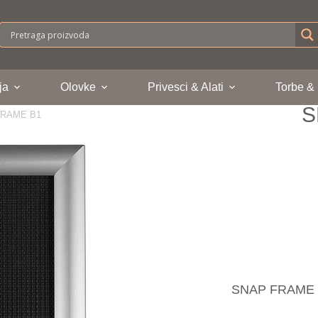
ja
Olovke
Privesci & Alati
Torbe &
S
FRAME B1
SNAP FRAME B1