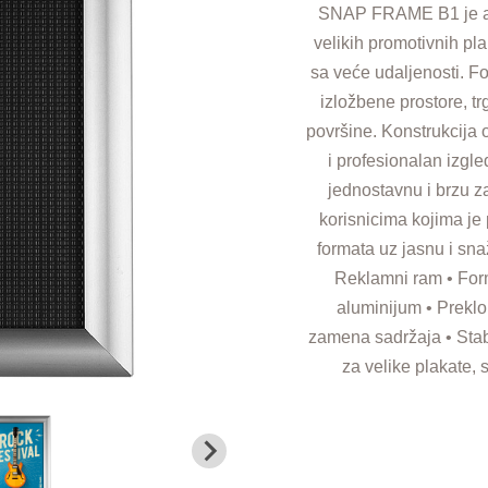
SNAP FRAME B1 je alu
velikih promotivnih pla
sa veće udaljenosti. F
izložbene prostore, t
površine. Konstrukcija 
i profesionalan izg
jednostavnu i brzu
korisnicima kojima je
formata uz jasnu i sna
Reklamni ram • Form
aluminijum • Preklo
zamena sadržaja • Stab
za velike plakate, 