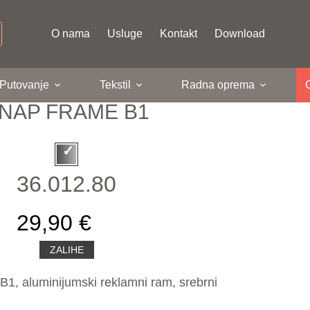
O nama
Usluge
Kontakt
Download
 Putovanje
Tekstil
Radna oprema
NAP FRAME B1
36.012.80
29,90 €
ZALIHE
, aluminijumski reklamni ram, srebrni