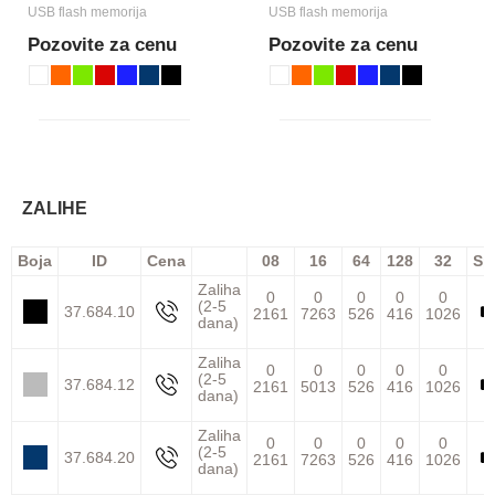
USB flash memorija
USB flash memorija
Pozovite za cenu
Pozovite za cenu
ZALIHE
Boja
ID
Cena
08
16
64
128
32
Sp
Zaliha
0
0
0
0
0
(2-5
37.684.10
2161
7263
526
416
1026
dana)
Zaliha
0
0
0
0
0
(2-5
37.684.12
2161
5013
526
416
1026
dana)
Zaliha
0
0
0
0
0
(2-5
37.684.20
2161
7263
526
416
1026
dana)