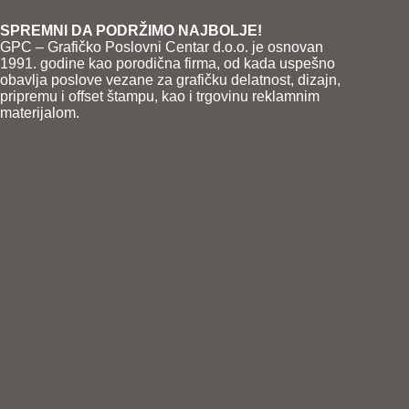
SPREMNI DA PODRŽIMO NAJBOLJE!
GPC – Grafičko Poslovni Centar d.o.o. je osnovan
1991. godine kao porodična firma, od kada uspešno
obavlja poslove vezane za grafičku delatnost, dizajn,
pripremu i offset štampu, kao i trgovinu reklamnim
materijalom.