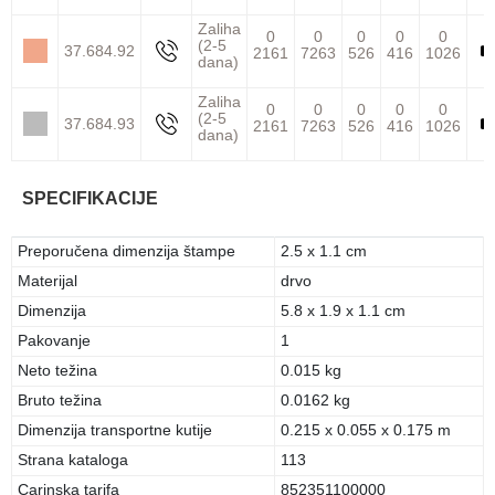
Zaliha
0
0
0
0
0
(2-5
37.684.92
2161
7263
526
416
1026
dana)
Zaliha
0
0
0
0
0
(2-5
37.684.93
2161
7263
526
416
1026
dana)
SPECIFIKACIJE
Preporučena dimenzija štampe
2.5 x 1.1 cm
Materijal
drvo
Dimenzija
5.8 x 1.9 x 1.1 cm
Pakovanje
1
Neto težina
0.015 kg
Bruto težina
0.0162 kg
Dimenzija transportne kutije
0.215 x 0.055 x 0.175 m
Strana kataloga
113
Carinska tarifa
852351100000