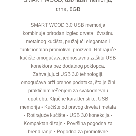
crna, 8GB
SMART WOOD 3.0 USB memorija
kombinuje prirodan izgled drveta i čvrstinu
metalnog kućišta, pružajući elegantan i
funkcionalan promotivni proizvod. Rotirajuće
kućište omogućava jednostavnu zaštitu USB
konektora bez dodatnog poklopca.
Zahvaljujući USB 3.0 tehnologiji,
omogućava brži prenos podataka, što je čini
praktičnim rešenjem za svakodnevnu
upotrebu. Ključne karakteristike: USB
memorija • Kućište od pravog drveta i metala
• Rotirajuće kućište • USB 3.0 konekcija •
Kompaktan dizajn • Površina pogodna za
brendiranje • Pogodna za promotivne