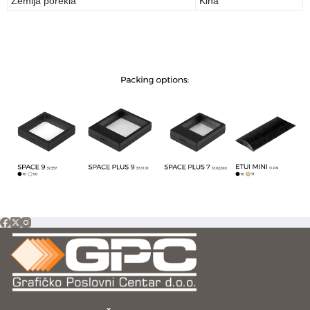
Zemlja porekla
Kina