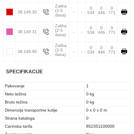
Zaliha
0
0
0
(2-5
38.149.30
-
-
534
446
771
dana)
Zaliha
0
0
0
(2-5
38.149.31
-
-
534
446
771
dana)
Zaliha
0
0
0
(2-5
38.149.90
-
-
534
446
771
dana)
SPECIFIKACIJE
Pakovanje
1
Neto težina
0 kg
Bruto težina
0 kg
Dimenzija transportne kutije
0 x 0 x 0 m
Strana kataloga
0
Carinska tarifa
852351100000