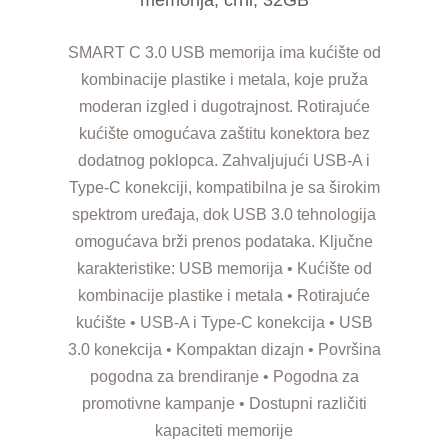
SMART C 3.0 USB memorija ima kućište od
kombinacije plastike i metala, koje pruža
moderan izgled i dugotrajnost. Rotirajuće
kućište omogućava zaštitu konektora bez
dodatnog poklopca. Zahvaljujući USB-A i
Type-C konekciji, kompatibilna je sa širokim
spektrom uređaja, dok USB 3.0 tehnologija
omogućava brži prenos podataka. Ključne
karakteristike: USB memorija • Kućište od
kombinacije plastike i metala • Rotirajuće
kućište • USB-A i Type-C konekcija • USB
3.0 konekcija • Kompaktan dizajn • Površina
pogodna za brendiranje • Pogodna za
promotivne kampanje • Dostupni različiti
kapaciteti memorije