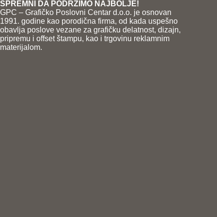
SPREMNI DA PODRŽIMO NAJBOLJE!
GPC – Grafičko Poslovni Centar d.o.o. je osnovan
1991. godine kao porodična firma, od kada uspešno
obavlja poslove vezane za grafičku delatnost, dizajn,
pripremu i offset štampu, kao i trgovinu reklamnim
materijalom.