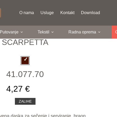
O nama
Usluge
Kontakt
Download
 Putovanje
Tekstil
Radna oprema
SCARPETTA
41.077.70
4,27 €
ZALIHE
na daska za sečenje i serviranje, braon