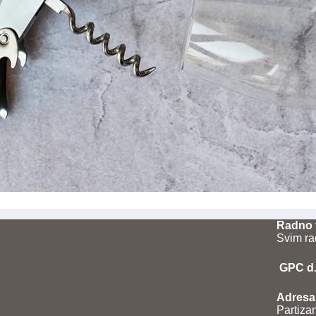
Radno 
Svim ra
GPC d.o
Adresa 
Partiza