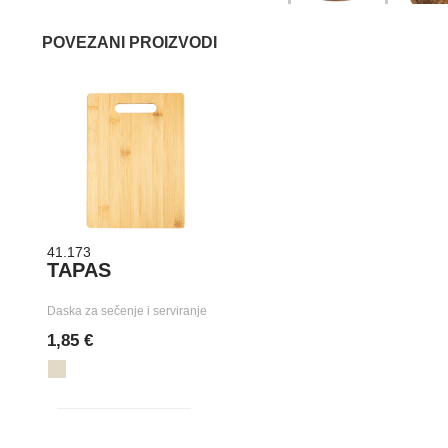
POVEZANI PROIZVODI
41.173
TAPAS
Daska za sečenje i serviranje
1,85 €