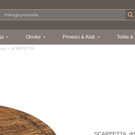
ja
Olovke
Privesci & Alati
Torbe &
tovi
>
SCARPETTA
SCARPETTA, drve