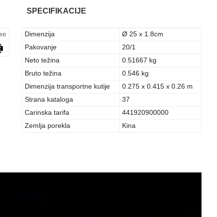
SPECIFIKACIJE
ec
Dimenzija
Ø 25 x 1.8cm
Pakovanje
20/1
Neto težina
0.51667 kg
Bruto težina
0.546 kg
Dimenzija transportne kutije
0.275 x 0.415 x 0.26 m
Strana kataloga
37
Carinska tarifa
441920900000
Zemlja porekla
Kina