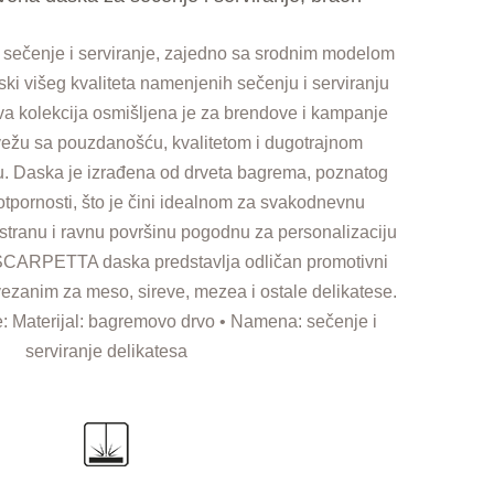
čenje i serviranje, zajedno sa srodnim modelom
ski višeg kvaliteta namenjenih sečenju i serviranju
 Ova kolekcija osmišljena je za brendove i kampanje
vežu sa pouzdanošću, kvalitetom i dugotrajnom
. Daska je izrađena od drveta bagrema, poznatog
 otpornosti, što je čini idealnom za svakodnevnu
stranu i ravnu površinu pogodnu za personalizaciju
SCARPETTA daska predstavlja odličan promotivni
zanim za meso, sireve, mezea i ostale delikatese.
e: Materijal: bagremovo drvo • Namena: sečenje i
serviranje delikatesa