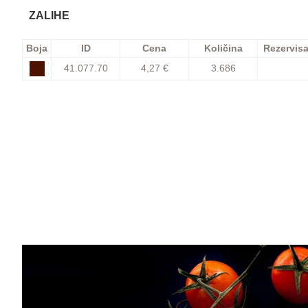
ZALIHE
Boja
ID
Cena
Količina
Rezervis
41.077.70
4,27 €
3.686