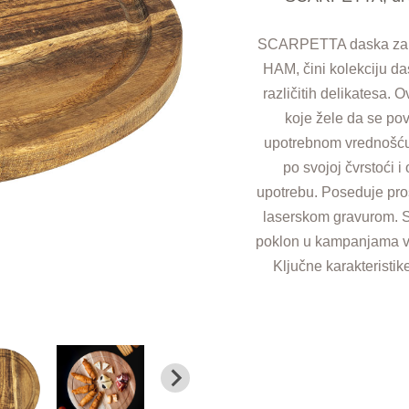
SCARPETTA daska za se
HAM, čini kolekciju da
različitih delikatesa.
koje žele da se po
upotrebnom vrednošću
po svojoj čvrstoći i
upotrebu. Poseduje pro
laserskom gravurom. 
poklon u kampanjama ve
Ključne karakteristik