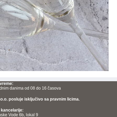
vreme:
dnim danima od 08 do 16 časova
.o. posluje isključivo sa pravnim licima.
kancelarije:
nske Vode 6b, lokal 9