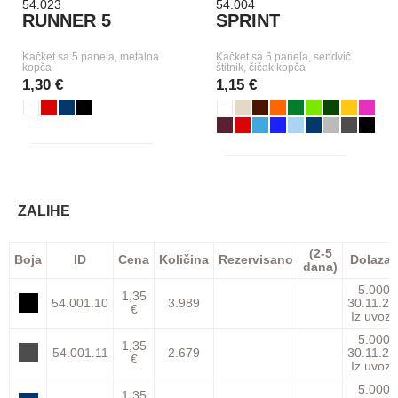
54.023
54.004
RUNNER 5
SPRINT
Kačket sa 5 panela, metalna
Kačket sa 6 panela, sendvič
kopča
štitnik, čičak kopča
1,30 €
1,15 €
ZALIHE
(2-5
Boja
ID
Cena
Količina
Rezervisano
Dolazak
dana)
5.000
1,35
54.001.10
3.989
30.11.26
€
Iz uvoza
5.000
1,35
54.001.11
2.679
30.11.26
€
Iz uvoza
5.000
1,35