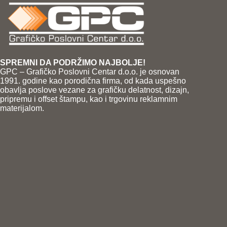
SPREMNI DA PODRŽIMO NAJBOLJE!
GPC – Grafičko Poslovni Centar d.o.o. je osnovan
1991. godine kao porodična firma, od kada uspešno
obavlja poslove vezane za grafičku delatnost, dizajn,
pripremu i offset štampu, kao i trgovinu reklamnim
materijalom.