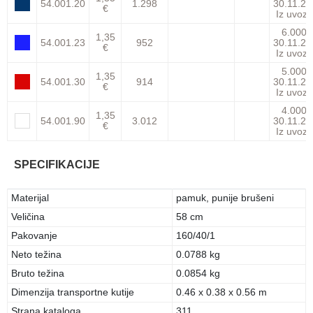
54.001.20
1.298
30.11.26
€
Iz uvoza
6.000
1,35
54.001.23
952
30.11.26
€
Iz uvoza
5.000
1,35
54.001.30
914
30.11.26
€
Iz uvoza
4.000
1,35
54.001.90
3.012
30.11.26
€
Iz uvoza
SPECIFIKACIJE
Materijal
pamuk, punije brušeni
Veličina
58 cm
Pakovanje
160/40/1
Neto težina
0.0788 kg
Bruto težina
0.0854 kg
Dimenzija transportne kutije
0.46 x 0.38 x 0.56 m
Strana kataloga
311