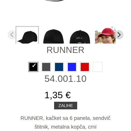
RUNNER
54.001.10
1,35 €
ZALIHE
RUNNER, kačket sa 6 panela, sendvič
štitnik, metalna kopča, crni