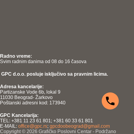
Radno vreme:
Svim radnim danima od 08 do 16 časova
GPC d.o.o. posluje isključivo sa pravnim licima.
Adresa kancelarije:
Partizanske Vode 6b, lokal 9
11030 Beograd- Žarkovo
Poštanski adresni kod: 173940
GPC Kancelarija:
TEL: +381 11 23 61 801; +381 60 33 61 801
E-MAIL:
office@gpc.rs
;
gpcdoobeograd@gmail.com
Copyright © 2026 Grafičko Poslovni Centar - Podržano