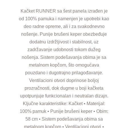
Kačket RUNNER sa šest panela izrađen je
od 100% pamuka i namenjen je upotrebi kao
deo radne opreme, ali i za svakodnevno
nošenje. Punije brušeni keper obezbeđuje
dodatnu izdržljivost i stabilnost, uz
zadržavanje udobnosti tokom dužeg
nošenja. Sistem podešavanja obima je sa
metalnom kopčom, što omogućava
pouzdano i dugotrajno prilagođavanje.
Ventilacioni otvori doprinose boljoj
prozračnosti, dok dugme u boji kačketa
upotpunjuje funkcionalan i neutralan dizajn.
Ključne karakteristike: Kačket • Materijal:
100% pamuk • Punije brušeni keper • Obim:
58 cm • Sistem podešavanja obima sa
metalnom kopčom • Ventilacioni otvori •