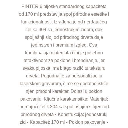
PINTER 6 pljoska standardnog kapaciteta
od 170 ml predstavlja spoj prirodne estetike i
funkcionalnosti. Izrađena je od nerđajućeg
čelika 304 sa jednostrukim zidom, dok
spoljašnji sloj od prirodnog drveta daje
jedinstven i premium izgled. Ova
kombinacija materijala čini je posebno
atraktivnom za poklone i brendiranje, jer
svaka pljoska ima blago različitu teksturu
drveta. Pogodna je za personalizaciju
laserskom gravurom, čime se dodatno ističe
njen prirodni karakter. Dolazi u poklon
pakovanju. Ključne karakteristike: Materijal:
nerđajući čelik 304 sa spoljašnjim slojem od
prirodnog drveta • Konstrukcija: jednostruki
zid • Kapacitet: 170 ml • Poklon pakovanje •