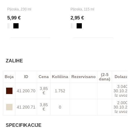
Pljoska, 230 ml
Pljoska, 115 ml
5,99 €
2,95 €
ZALIHE
(2-5
Boja
ID
Cena
Količina
Rezervisano
Dolaza
dana)
3.040
3,85
41.200.70
1.752
30.10.26
€
Iz uvoza
2.000
3,85
41.200.71
0
30.10.26
€
Iz uvoza
SPECIFIKACIJE