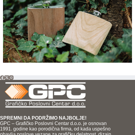
SPREMNI DA PODRŽIMO NAJBOLJE!
GPC – Grafičko Poslovni Centar d.o.o. je osnovan
1991. godine kao porodična firma, od kada uspešno
obavlja poslove vezane za grafičku delatnost, dizajn,