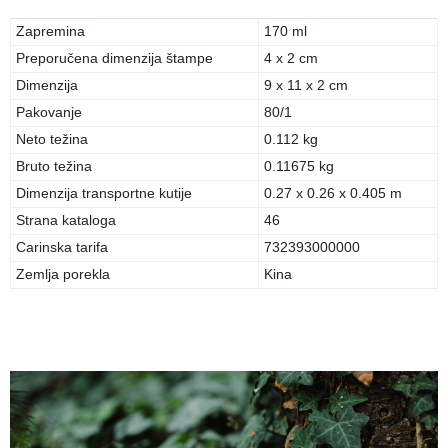
Zapremina
170 ml
Preporučena dimenzija štampe
4 x 2 cm
Dimenzija
9 x 11 x 2 cm
Pakovanje
80/1
Neto težina
0.112 kg
Bruto težina
0.11675 kg
Dimenzija transportne kutije
0.27 x 0.26 x 0.405 m
Strana kataloga
46
Carinska tarifa
732393000000
Zemlja porekla
Kina