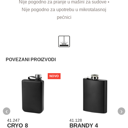
Nije pogodno za pranje u mašini za sudove •
Nije pogodno za upotrebu u mikrotalasnoj
pećnici
POVEZANI PROIZVODI
NOVO
‹
›
41.247
41.128
CRYO 8
BRANDY 4