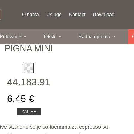
O nama
Usluge
Kontakt
Download
 Putovanje
Tekstil
Radna oprema
PIGNA MINI
44.183.91
6,45 €
ZALIHE
ve staklene šolje sa tacnama za espresso sa