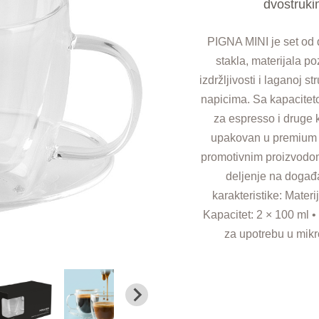
dvostruki
PIGNA MINI je set od d
stakla, materijala p
izdržljivosti i laganoj 
napicima. Sa kapacitet
za espresso i druge 
upakovan u premium p
promotivnim proizvodom
deljenje na događ
karakteristike: Materij
Kapacitet: 2 × 100 ml 
za upotrebu u mikr