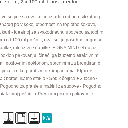
m zidom, 2 x 100 ml, transparentni
ve šoljice sa dve tacne izrađen od borosilikatnog
oznatog po visokoj otpornosti na toplotne šokove,
strukturi - idealnoj za svakodnevnu upotrebu sa toplim
om od 100 ml po šolji, ovaj set je posebno pogodan
kratke, intenzivne napitke. PIGNA MINI set dolazi
oklon pakovanju, čineći ga izuzetno atraktivnim
 i poslovnim poklonom, spremnim za brendiranje i
ajima ili u korporativnim kampanjama. Ključne
al: borosilikatno staklo • Set: 2 šoljice + 2 tacne •
• Pogodno za pranje u mašini za sudove • Pogodno
otalasnoj pećnici • Premium poklon pakovanje