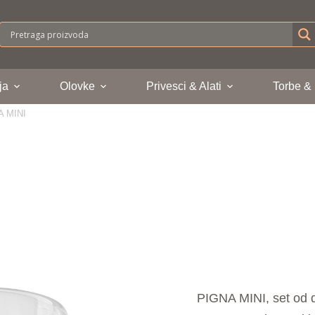
ja
Olovke
Privesci & Alati
Torbe &
A MINI
PIGNA MINI, set od d