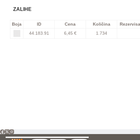
ZALIHE
Boja
ID
Cena
Količina
Rezervis
44.183.91
6,45 €
1.734