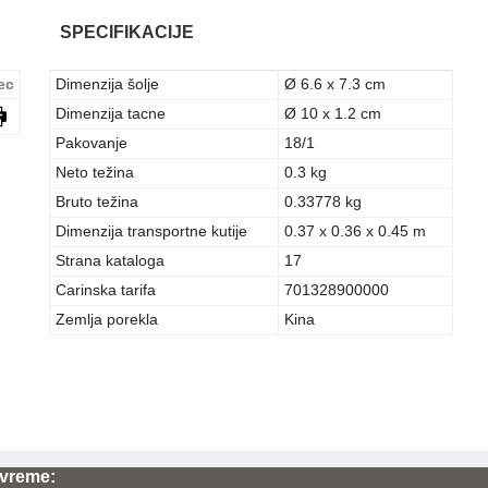
SPECIFIKACIJE
ec
Dimenzija šolje
Ø 6.6 x 7.3 cm
Dimenzija tacne
Ø 10 x 1.2 cm
Pakovanje
18/1
Neto težina
0.3 kg
Bruto težina
0.33778 kg
Dimenzija transportne kutije
0.37 x 0.36 x 0.45 m
Strana kataloga
17
Carinska tarifa
701328900000
Zemlja porekla
Kina
vreme: