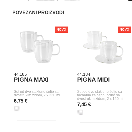
POVEZANI PROIZVODI
NOVO
NOVO
44.185
44.184
PIGNA MAXI
PIGNA MIDI
Set od dve staklene šolje sa
Set od dve staklene šolje sa
dvostrukim zidom, 2 x 330 ml
tacnama za cappuccino sa
dvostrukim zidom, 2 x 150 ml
6,75 €
7,45 €