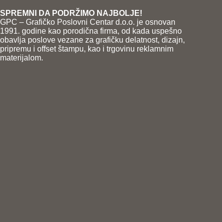
SPREMNI DA PODRŽIMO NAJBOLJE!
GPC – Grafičko Poslovni Centar d.o.o. je osnovan
1991. godine kao porodična firma, od kada uspešno
obavlja poslove vezane za grafičku delatnost, dizajn,
pripremu i offset štampu, kao i trgovinu reklamnim
materijalom.