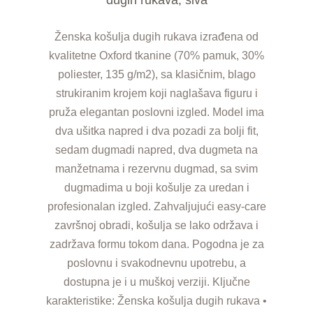
Ženska košulja dugih rukava izrađena od
kvalitetne Oxford tkanine (70% pamuk, 30%
poliester, 135 g/m2), sa klasičnim, blago
strukiranim krojem koji naglašava figuru i
pruža elegantan poslovni izgled. Model ima
dva ušitka napred i dva pozadi za bolji fit,
sedam dugmadi napred, dva dugmeta na
manžetnama i rezervnu dugmad, sa svim
dugmadima u boji košulje za uredan i
profesionalan izgled. Zahvaljujući easy-care
završnoj obradi, košulja se lako održava i
zadržava formu tokom dana. Pogodna je za
poslovnu i svakodnevnu upotrebu, a
dostupna je i u muškoj verziji. Ključne
karakteristike: Ženska košulja dugih rukava •