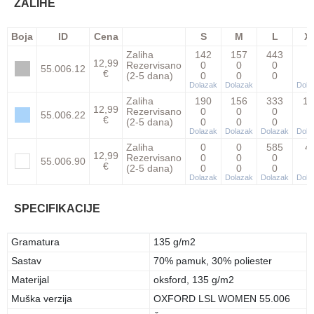
ZALIHE
Boja
ID
Cena
S
M
L
X
Zaliha
142
157
443
0
12,99
Rezervisano
0
0
0
0
55.006.12
€
(2-5 dana)
0
0
0
0
Dolazak
Dolazak
Dola
Zaliha
190
156
333
11
12,99
Rezervisano
0
0
0
0
55.006.22
€
(2-5 dana)
0
0
0
0
Dolazak
Dolazak
Dolazak
Dola
Zaliha
0
0
585
4
12,99
Rezervisano
0
0
0
0
55.006.90
€
(2-5 dana)
0
0
0
0
Dolazak
Dolazak
Dolazak
Dola
SPECIFIKACIJE
Gramatura
135 g/m2
Sastav
70% pamuk, 30% poliester
Materijal
oksford, 135 g/m2
Muška verzija
OXFORD LSL WOMEN 55.006