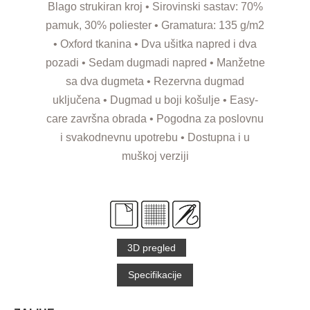
Blago strukiran kroj • Sirovinski sastav: 70%
pamuk, 30% poliester • Gramatura: 135 g/m2
• Oxford tkanina • Dva ušitka napred i dva
pozadi • Sedam dugmadi napred • Manžetne
sa dva dugmeta • Rezervna dugmad
uključena • Dugmad u boji košulje • Easy-
care završna obrada • Pogodna za poslovnu
i svakodnevnu upotrebu • Dostupna i u
muškoj verziji
3D pregled
Specifikacije