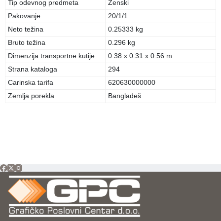
Tip odevnog predmeta
Ženski
Pakovanje
20/1/1
Neto težina
0.25333 kg
Bruto težina
0.296 kg
Dimenzija transportne kutije
0.38 x 0.31 x 0.56 m
Strana kataloga
294
Carinska tarifa
620630000000
Zemlja porekla
Bangladeš