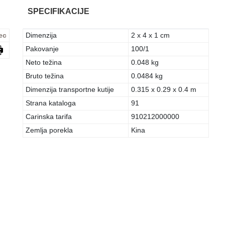
SPECIFIKACIJE
ec
Dimenzija
2 x 4 x 1 cm
Pakovanje
100/1
Neto težina
0.048 kg
Bruto težina
0.0484 kg
Dimenzija transportne kutije
0.315 x 0.29 x 0.4 m
Strana kataloga
91
Carinska tarifa
910212000000
Zemlja porekla
Kina