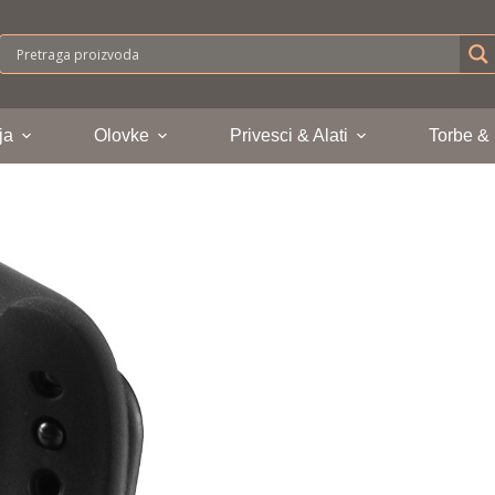
ja
Olovke
Privesci & Alati
Torbe &