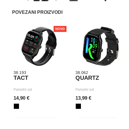
POVEZANI PROIZVODI
NOVO
38.193
38.062
TACT
QUARTZ
Pametni sat
Pametni sat
14,90 €
13,99 €