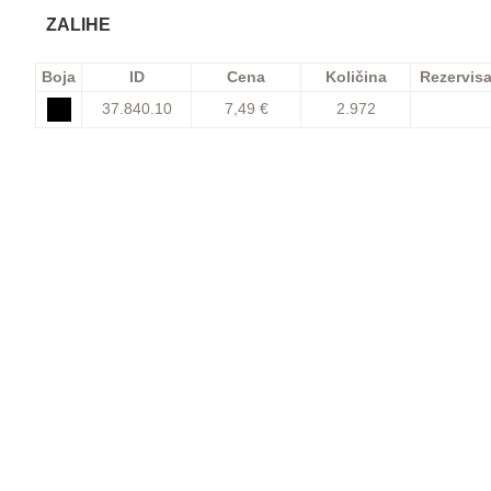
ZALIHE
Boja
ID
Cena
Količina
Rezervis
37.840.10
7,49 €
2.972