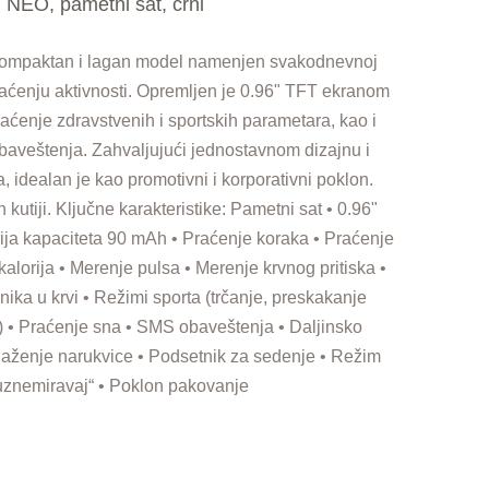
NEO, pametni sat, crni
kompaktan i lagan model namenjen svakodnevnoj
aćenju aktivnosti. Opremljen je 0.96" TFT ekranom
aćenje zdravstvenih i sportskih parametara, kao i
baveštenja. Zahvaljujući jednostavnom dizajnu i
, idealan je kao promotivni i korporativni poklon.
 kutiji. Ključne karakteristike: Pametni sat • 0.96"
rija kapaciteta 90 mAh • Praćenje koraka • Praćenje
kalorija • Merenje pulsa • Merenje krvnog pritiska •
ika u krvi • Režimi sporta (trčanje, preskakanje
) • Praćenje sna • SMS obaveštenja • Daljinsko
alaženje narukvice • Podsetnik za sedenje • Režim
uznemiravaj“ • Poklon pakovanje