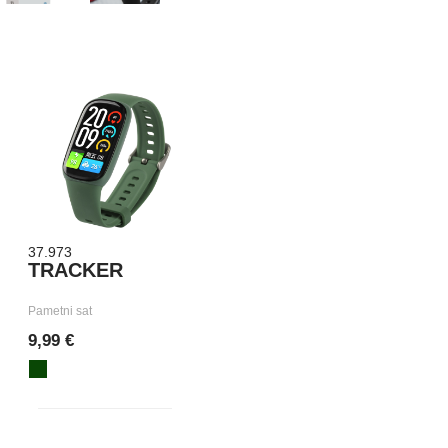
37.973
TRACKER
Pametni sat
9,99 €