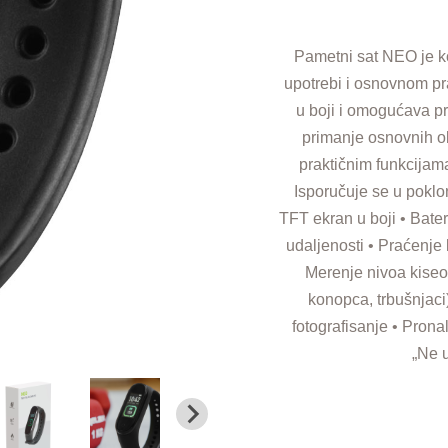
Pametni sat NEO je 
upotrebi i osnovnom pr
u boji i omogućava pr
primanje osnovnih o
praktičnim funkcijama
Isporučuje se u poklon
TFT ekran u boji • Bate
udaljenosti • Praćenje 
Merenje nivoa kiseon
konopca, trbušnjaci
fotografisanje • Pron
„Ne 