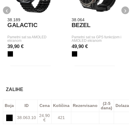
‹
›
38.189
38.064
GALACTIC
BEZEL
Pametni sat sa AMOLED
Pametni sat sa GPS funkcijom i
ekranom
AMOLED ekranom
39,90 €
49,90 €
ZALIHE
(2-5
Boja
ID
Cena
Količina
Rezervisano
Dolazak
dana)
24,90
38.063.10
421
€