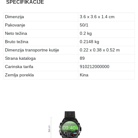
SPECIFIKACIJE
Dimenzija
3.6 x 3.6 x 1.4 cm
Pakovanje
50/1
Neto težina
0.2 kg
Bruto težina
0.2148 kg
Dimenzija transportne kutije
0.22 x 0.38 x 0.52 m
Strana kataloga
89
Carinska tarifa
910212000000
Zemlja porekla
Kina