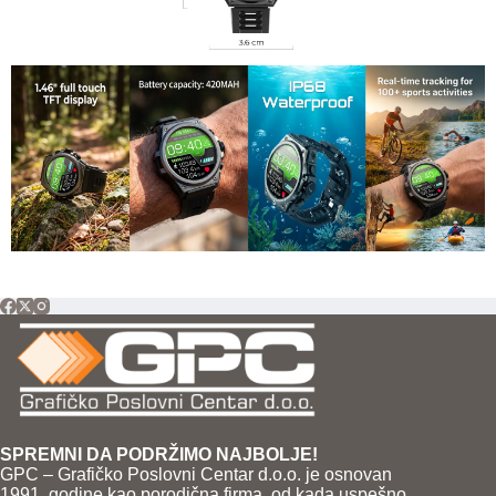
SPREMNI DA PODRŽIMO NAJBOLJE!
GPC – Grafičko Poslovni Centar d.o.o. je osnovan
1991. godine kao porodična firma, od kada uspešno