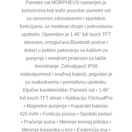
Pametni sat MORPHEUS namenjen je
korisnicima koji traže pouzdan pametni sat
sa osnovnim zdravstvenim i sportskim
funkcijama, uz moderan dizajn i jednostavnu
upotrebu. Opremljen je 1.46" full touch TFT
ekranom, omogućava Bluetooth pozive i
dolazi u poklon pakovanju sa kablom za
punjenje i metalnim prstenom za lakše
brendiranje. Zahvaljujući IP68
vodootpornosti i snažnoj bateriji, pogodan je
za svakodnevnu i promotivnu upotrebu.
Ključne karakteristike: Pametni sat • 1.46"
full touch TFT ekran • Aplikacija: FitcloudPro
• Magnetno punjenje • Kapacitet baterije:
420 mAh • Funkcija poziva • Sportski podaci
• Praćenje pulsa • Merenje krvnog pritiska •
Merenje kiseonika u krvi • Evidencija sna •