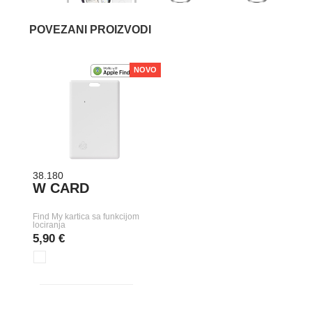
POVEZANI PROIZVODI
NOVO
38.180
W CARD
Find My kartica sa funkcijom
lociranja
5,90 €