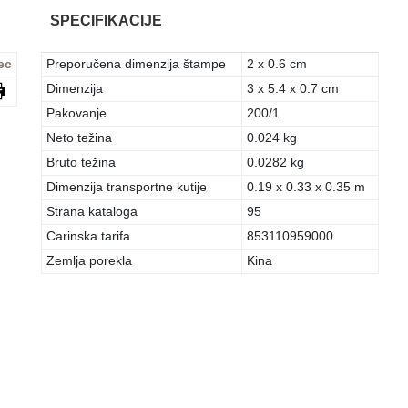
SPECIFIKACIJE
ec
Preporučena dimenzija štampe
2 x 0.6 cm
Dimenzija
3 x 5.4 x 0.7 cm
Pakovanje
200/1
Neto težina
0.024 kg
Bruto težina
0.0282 kg
Dimenzija transportne kutije
0.19 x 0.33 x 0.35 m
Strana kataloga
95
Carinska tarifa
853110959000
Zemlja porekla
Kina