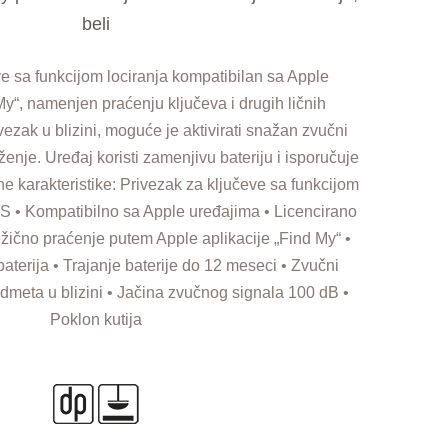
beli
e sa funkcijom lociranja kompatibilan sa Apple
My“, namenjen praćenju ključeva i drugih ličnih
ezak u blizini, moguće je aktivirati snažan zvučni
enje. Uređaj koristi zamenjivu bateriju i isporučuje
čne karakteristike: Privezak za ključeve sa funkcijom
ABS • Kompatibilno sa Apple uređajima • Licencirano
žično praćenje putem Apple aplikacije „Find My“ •
erija • Trajanje baterije do 12 meseci • Zvučni
edmeta u blizini • Jačina zvučnog signala 100 dB •
Poklon kutija