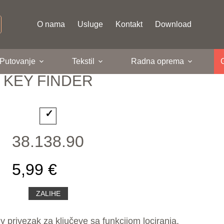
O nama
Usluge
Kontakt
Download
 Putovanje
Tekstil
Radna oprema
KEY FINDER
38.138.90
5,99 €
ZALIHE
privezak za ključeve sa funkcijom lociranja,