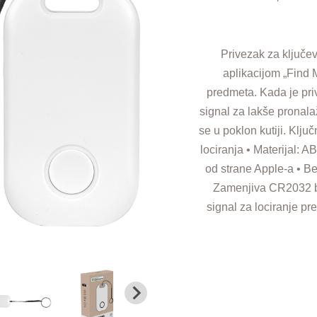
Privezak za ključev
aplikacijom „Find 
predmeta. Kada je priv
signal za lakše pronalaž
se u poklon kutiji. Klju
lociranja • Materijal: 
od strane Apple-a • Be
Zamenjiva CR2032 bat
signal za lociranje pr