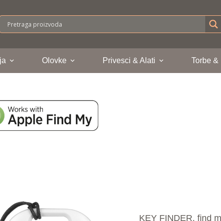
ja
Olovke
Privesci & Alati
Torbe &
KEY FINDER, find my 