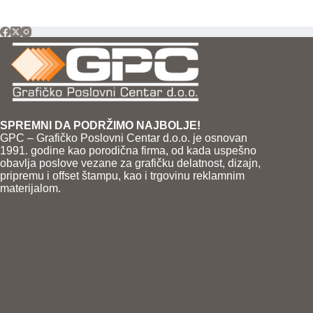
SPREMNI DA PODRŽIMO NAJBOLJE!
GPC – Grafičko Poslovni Centar d.o.o. je osnovan
1991. godine kao porodična firma, od kada uspešno
obavlja poslove vezane za grafičku delatnost, dizajn,
pripremu i offset štampu, kao i trgovinu reklamnim
materijalom.