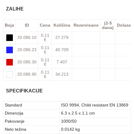
ZALIHE
(2-5
Boja
ID
Cena
Količina
Rezervisano
Dolazak
dana)
0,11
20.086.10
27.279
€
0,11
20.086.23
40.709
€
0,11
20.086.30
7.407
€
0,11
20.086.90
34.213
€
SPECIFIKACIJE
Standard
ISO 9994, Child resistant EN 13869
Dimenzija
6.3 x 2.5 x 1.1 cm
Pakovanje
1000/50
Neto težina
0.0142 kg