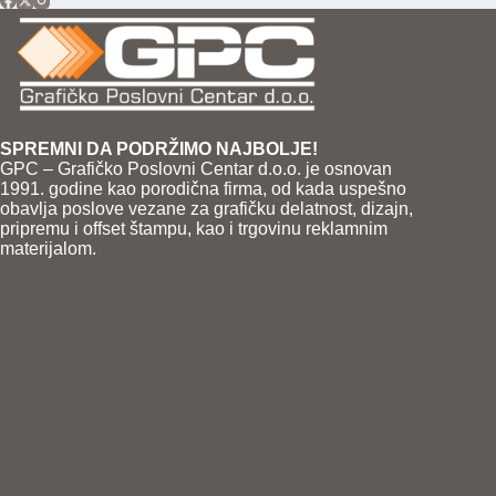
SPREMNI DA PODRŽIMO NAJBOLJE!
GPC – Grafičko Poslovni Centar d.o.o. je osnovan
1991. godine kao porodična firma, od kada uspešno
obavlja poslove vezane za grafičku delatnost, dizajn,
pripremu i offset štampu, kao i trgovinu reklamnim
materijalom.