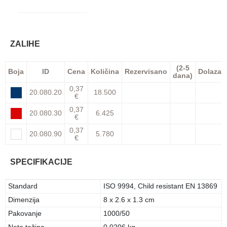
ZALIHE
(2-5
Boja
ID
Cena
Količina
Rezervisano
Dolazak
dana)
0,37
20.080.20
18.500
€
0,37
20.080.30
6.425
€
0,37
20.080.90
5.780
€
SPECIFIKACIJE
Standard
ISO 9994, Child resistant EN 13869
Dimenzija
8 x 2.6 x 1.3 cm
Pakovanje
1000/50