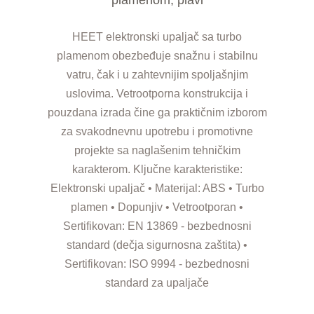
HEET elektronski upaljač sa turbo
plamenom obezbeđuje snažnu i stabilnu
vatru, čak i u zahtevnijim spoljašnjim
uslovima. Vetrootporna konstrukcija i
pouzdana izrada čine ga praktičnim izborom
za svakodnevnu upotrebu i promotivne
projekte sa naglašenim tehničkim
karakterom. Ključne karakteristike:
Elektronski upaljač • Materijal: ABS • Turbo
plamen • Dopunjiv • Vetrootporan •
Sertifikovan: EN 13869 - bezbednosni
standard (dečja sigurnosna zaštita) •
Sertifikovan: ISO 9994 - bezbednosni
standard za upaljače