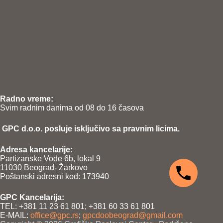
Radno vreme:
Svim radnim danima od 08 do 16 časova
GPC d.o.o. posluje isključivo sa pravnim licima.
Adresa kancelarije:
Partizanske Vode 6b, lokal 9
11030 Beograd- Žarkovo
Poštanski adresni kod: 173940
GPC Kancelarija:
TEL: +381 11 23 61 801; +381 60 33 61 801
E-MAIL:
office@gpc.rs
;
gpcdoobeograd@gmail.com