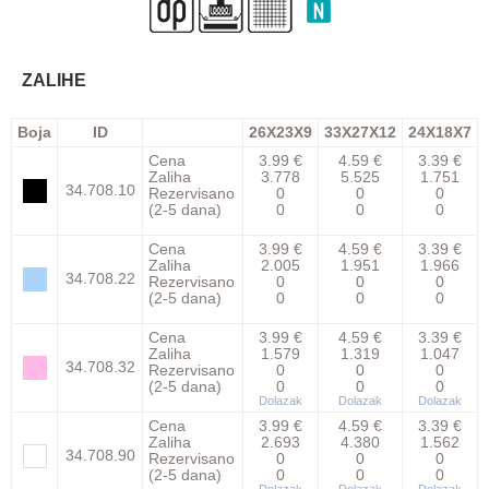
ZALIHE
Boja
ID
26X23X9
33X27X12
24X18X7
Cena
3.99 €
4.59 €
3.39 €
Zaliha
3.778
5.525
1.751
34.708.10
Rezervisano
0
0
0
(2-5 dana)
0
0
0
Cena
3.99 €
4.59 €
3.39 €
Zaliha
2.005
1.951
1.966
34.708.22
Rezervisano
0
0
0
(2-5 dana)
0
0
0
Cena
3.99 €
4.59 €
3.39 €
Zaliha
1.579
1.319
1.047
34.708.32
Rezervisano
0
0
0
(2-5 dana)
0
0
0
Dolazak
Dolazak
Dolazak
Cena
3.99 €
4.59 €
3.39 €
Zaliha
2.693
4.380
1.562
34.708.90
Rezervisano
0
0
0
(2-5 dana)
0
0
0
Dolazak
Dolazak
Dolazak