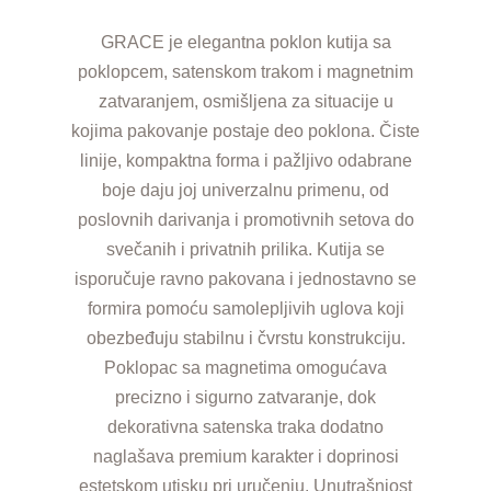
GRACE je elegantna poklon kutija sa
poklopcem, satenskom trakom i magnetnim
zatvaranjem, osmišljena za situacije u
kojima pakovanje postaje deo poklona. Čiste
linije, kompaktna forma i pažljivo odabrane
boje daju joj univerzalnu primenu, od
poslovnih darivanja i promotivnih setova do
svečanih i privatnih prilika. Kutija se
isporučuje ravno pakovana i jednostavno se
formira pomoću samolepljivih uglova koji
obezbeđuju stabilnu i čvrstu konstrukciju.
Poklopac sa magnetima omogućava
precizno i sigurno zatvaranje, dok
dekorativna satenska traka dodatno
naglašava premium karakter i doprinosi
estetskom utisku pri uručenju. Unutrašnjost