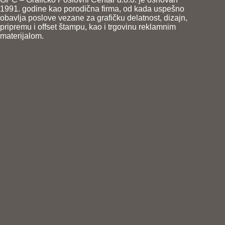
1991. godine kao porodična firma, od kada uspešno
obavlja poslove vezane za grafičku delatnost, dizajn,
pripremu i offset štampu, kao i trgovinu reklamnim
materijalom.