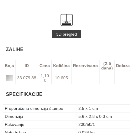
3D pregled
ZALIHE
(2-5
Boja
ID
Cena
Količina
Rezervisano
Dolazak
dana)
1,10
33.079.88
10.605
€
SPECIFIKACIJE
Preporučena dimenzija štampe
2.5 x 1 cm
Dimenzija
5.6 x 2.8 x 0.3 cm
Pakovanje
200/50/1
Neto težina
0.034 kg