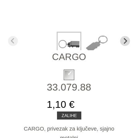
CARGO
33.079.88
1,10 €
ZALIHE
CARGO, privezak za ključeve, sjajno
metalni