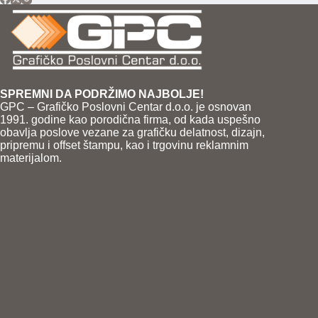
SPREMNI DA PODRŽIMO NAJBOLJE!
GPC – Grafičko Poslovni Centar d.o.o. je osnovan
1991. godine kao porodična firma, od kada uspešno
obavlja poslove vezane za grafičku delatnost, dizajn,
pripremu i offset štampu, kao i trgovinu reklamnim
materijalom.