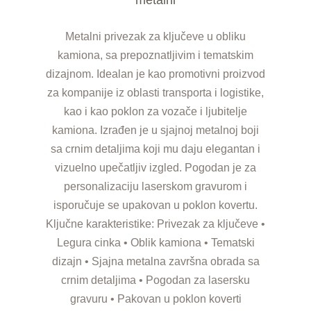
Metalni privezak za ključeve u obliku
kamiona, sa prepoznatljivim i tematskim
dizajnom. Idealan je kao promotivni proizvod
za kompanije iz oblasti transporta i logistike,
kao i kao poklon za vozače i ljubitelje
kamiona. Izrađen je u sjajnoj metalnoj boji
sa crnim detaljima koji mu daju elegantan i
vizuelno upečatljiv izgled. Pogodan je za
personalizaciju laserskom gravurom i
isporučuje se upakovan u poklon kovertu.
Ključne karakteristike: Privezak za ključeve •
Legura cinka • Oblik kamiona • Tematski
dizajn • Sjajna metalna završna obrada sa
crnim detaljima • Pogodan za lasersku
gravuru • Pakovan u poklon koverti