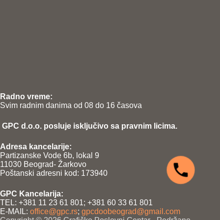
Radno vreme:
Svim radnim danima od 08 do 16 časova
GPC d.o.o. posluje isključivo sa pravnim licima.
Adresa kancelarije:
Partizanske Vode 6b, lokal 9
11030 Beograd- Žarkovo
Poštanski adresni kod: 173940
GPC Kancelarija:
TEL: +381 11 23 61 801; +381 60 33 61 801
E-MAIL:
office@gpc.rs
;
gpcdoobeograd@gmail.com