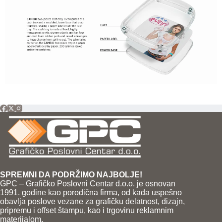
SPREMNI DA PODRŽIMO NAJBOLJE!
GPC – Grafičko Poslovni Centar d.o.o. je osnovan
1991. godine kao porodična firma, od kada uspešno
obavlja poslove vezane za grafičku delatnost, dizajn,
pripremu i offset štampu, kao i trgovinu reklamnim
materijalom.