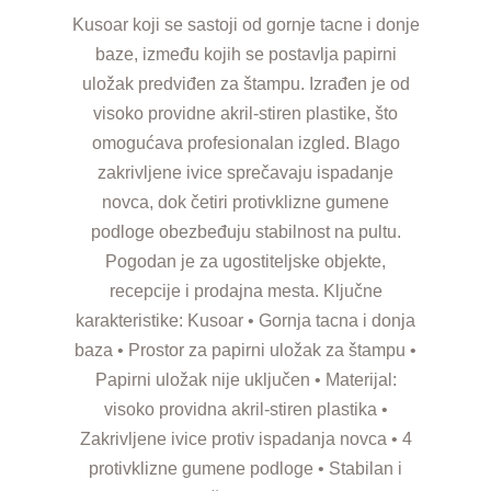
Kusoar koji se sastoji od gornje tacne i donje
baze, između kojih se postavlja papirni
uložak predviđen za štampu. Izrađen je od
visoko providne akril-stiren plastike, što
omogućava profesionalan izgled. Blago
zakrivljene ivice sprečavaju ispadanje
novca, dok četiri protivklizne gumene
podloge obezbeđuju stabilnost na pultu.
Pogodan je za ugostiteljske objekte,
recepcije i prodajna mesta. Ključne
karakteristike: Kusoar • Gornja tacna i donja
baza • Prostor za papirni uložak za štampu •
Papirni uložak nije uključen • Materijal:
visoko providna akril-stiren plastika •
Zakrivljene ivice protiv ispadanja novca • 4
protivklizne gumene podloge • Stabilan i