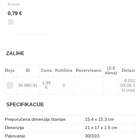
Kusoar
0,79 €
ZALIHE
(2-5
Boja
ID
Cena
Količina
Rezervisano
Dolaza
dana)
8.010
1,99
34.080.91
0
09.09.26
€
Iz uvoza
SPECIFIKACIJE
Preporučena dimenzija štampe
15.4 x 15.3 cm
Dimenzija
21 x 17 x 1.5 cm
Pakovanje
30/10/1