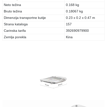
Neto težina
0.168 kg
Bruto težina
0.18067 kg
Dimenzija transportne kutije
0.23 x 0.2 x 0.47 m
Strana kataloga
157
Carinska tarifa
392690979900
Zemlja porekla
Kina