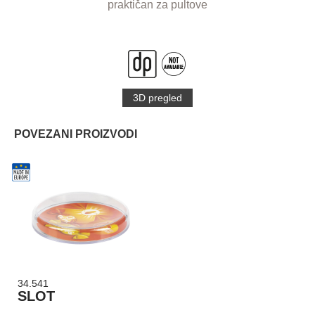
praktičan za pultove
3D pregled
POVEZANI PROIZVODI
34.541
SLOT