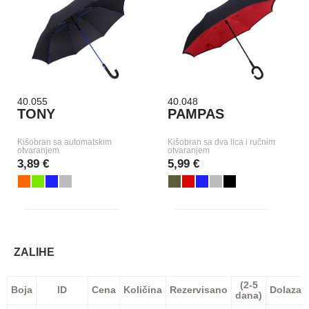
40.055
40.048
TONY
PAMPAS
Kišobran sa automatskim
Kišobran sa dva lica i ručnim
otvaranjem
otvaranjem
3,89 €
5,99 €
ZALIHE
(2-5
Boja
ID
Cena
Količina
Rezervisano
Dolazak
dana)