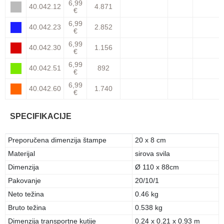
6,99
40.042.12
4.871
€
6,99
40.042.23
2.852
€
6,99
40.042.30
1.156
€
6,99
40.042.51
892
€
6,99
40.042.60
1.740
€
SPECIFIKACIJE
Preporučena dimenzija štampe
20 x 8 cm
Materijal
sirova svila
Dimenzija
Ø 110 x 88cm
Pakovanje
20/10/1
Neto težina
0.46 kg
Bruto težina
0.538 kg
Dimenzija transportne kutije
0.24 x 0.21 x 0.93 m