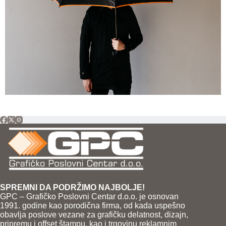
SPREMNI DA PODRŽIMO NAJBOLJE!
GPC – Grafičko Poslovni Centar d.o.o. je osnovan
1991. godine kao porodična firma, od kada uspešno
obavlja poslove vezane za grafičku delatnost, dizajn,
pripremu i offset štampu, kao i trgovinu reklamnim