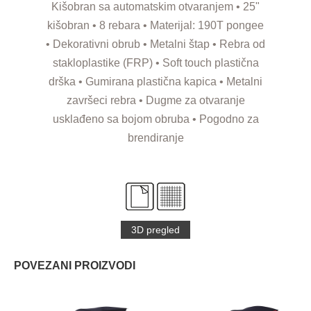
Kišobran sa automatskim otvaranjem • 25"
kišobran • 8 rebara • Materijal: 190T pongee
• Dekorativni obrub • Metalni štap • Rebra od
stakloplastike (FRP) • Soft touch plastična
drška • Gumirana plastična kapica • Metalni
završeci rebra • Dugme za otvaranje
usklađeno sa bojom obruba • Pogodno za
brendiranje
3D pregled
POVEZANI PROIZVODI