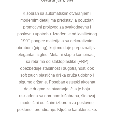
Kišobran sa automatskim otvaranjem i
modernim detaljima predstavlja pouzdan
promotivni proizvod za svakodnevnu i
poslovnu upotrebu. Izrađen je od kvalitetnog
190T pongee materijala sa dekorativnim
obrubom (piping), koji mu daje prepoznatljiv i
elegantan izgled. Metalni štap u kombinaciji
sa rebrima od stakloplastike (FRP)
obezbeđuje stabilnost i dugotrajnost, dok
soft touch plastična drška pruža udobno i
sigurno držanje. Poseban estetski akcenat
daje dugme za otvaranje, čija je boja
usklađena sa obrubom kišobrana, što ovaj
model čini odličnim izborom za poslovne
poklone i brendiranje. Ključne karakteristike: