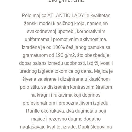
Polo majica ATLANTIC LADY je kvalitetan
ženski model klasičnog kroja, namenjen
svakodnevnoj upotrebi, korporativnim
uniformama i promotivnim aktivnostima.
Izrađena je od 100% češljanog pamuka sa
gramaturom od 190 g/m2, što obezbeđuje
dobar balans između udobnosti, izdržljivosti i
urednog izgleda tokom celog dana. Majica je
šivena sa strane i dizajnirana u klasičnom
polo stilu, sa diskretnim kontrastnim štraftom
na kragni i rukavima koji doprinosi
profesionalnom i prepoznatljivom izgledu.
Ranfle oko rukava, dva dugmeta u boji
majice i rezervno dugme dodatno
naglašavaju kvalitet izrade. Dupli štepovi na