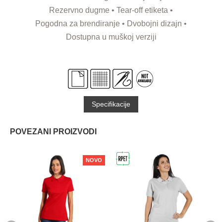
Rezervno dugme • Tear-off etiketa •
Pogodna za brendiranje • Dvobojni dizajn •
Dostupna u muškoj verziji
Specifikacije
POVEZANI PROIZVODI
NOVO