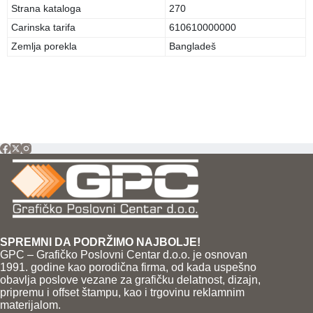
Strana kataloga
270
Carinska tarifa
610610000000
Zemlja porekla
Bangladeš
SPREMNI DA PODRŽIMO NAJBOLJE!
GPC – Grafičko Poslovni Centar d.o.o. je osnovan
1991. godine kao porodična firma, od kada uspešno
obavlja poslove vezane za grafičku delatnost, dizajn,
pripremu i offset štampu, kao i trgovinu reklamnim
materijalom.