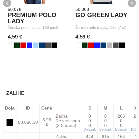
‹
›
50.078
50.068
PREMIUM POLO
GO GREEN LADY
LADY
Ženska polo majica, 180 g/m2
Ženska polo majica, 180 g/m2
4,59 €
4,59 €
ZALIHE
Boja
ID
Cena
S
M
L
X
Zaliha
0
0
206
22
5,99
Rezervisano
0
0
0
0
50.066.10
€
(2-5 dana)
0
0
0
0
Dolazak
Dolazak
Dolazak
Dola
Zaliha
444
615
164
20