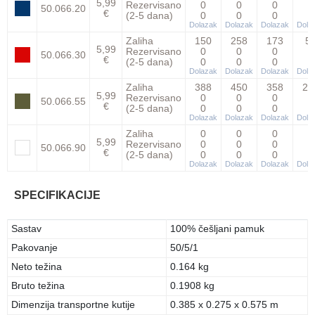
5,99
Rezervisano
0
0
0
0
50.066.20
€
(2-5 dana)
0
0
0
0
Dolazak
Dolazak
Dolazak
Dola
Zaliha
150
258
173
5
5,99
Rezervisano
0
0
0
0
50.066.30
€
(2-5 dana)
0
0
0
0
Dolazak
Dolazak
Dolazak
Dola
Zaliha
388
450
358
23
5,99
Rezervisano
0
0
0
0
50.066.55
€
(2-5 dana)
0
0
0
0
Dolazak
Dolazak
Dolazak
Dola
Zaliha
0
0
0
0
5,99
Rezervisano
0
0
0
0
50.066.90
€
(2-5 dana)
0
0
0
0
Dolazak
Dolazak
Dolazak
Dola
SPECIFIKACIJE
Sastav
100% češljani pamuk
Pakovanje
50/5/1
Neto težina
0.164 kg
Bruto težina
0.1908 kg
Dimenzija transportne kutije
0.385 x 0.275 x 0.575 m