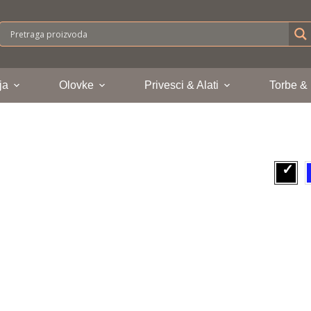
ja
Olovke
Privesci & Alati
Torbe &