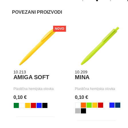
POVEZANI PROIZVODI
NOVO
10.213
10.209
AMIGA SOFT
MINA
Plastična hemijska olovka
Plastična hemijska olovka
0,10 €
0,10 €