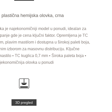
plastična hemijska olovka, crna
a je najekonomičniji model u ponudi, idealan za
anje gde je cena ključni faktor. Opremljena je TC
m, plavim mastilom i dostupna u širokoj paleti boja,
anim izborom za masovnu distribuciju. Ključne
mastilo • TC kuglica 0,7 mm • Široka paleta boja •
jekonomičnija olovka u ponudi
3D pregled