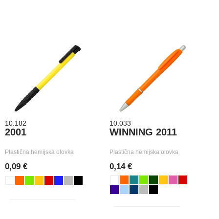
10.182
10.033
2001
WINNING 2011
Plastična hemijska olovka
Plastična hemijska olovka
0,09 €
0,14 €