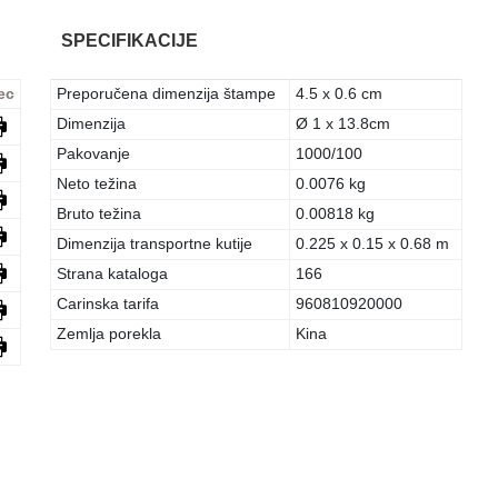
SPECIFIKACIJE
ec
Preporučena dimenzija štampe
4.5 x 0.6 cm
Dimenzija
Ø 1 x 13.8cm
Pakovanje
1000/100
Neto težina
0.0076 kg
Bruto težina
0.00818 kg
Dimenzija transportne kutije
0.225 x 0.15 x 0.68 m
Strana kataloga
166
Carinska tarifa
960810920000
Zemlja porekla
Kina