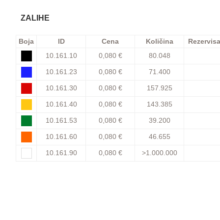
ZALIHE
Boja
ID
Cena
Količina
Rezervis
10.161.10
0,080 €
80.048
10.161.23
0,080 €
71.400
10.161.30
0,080 €
157.925
10.161.40
0,080 €
143.385
10.161.53
0,080 €
39.200
10.161.60
0,080 €
46.655
10.161.90
0,080 €
>1.000.000