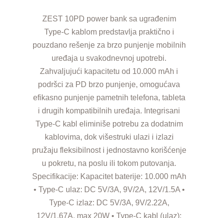
ZEST 10PD power bank sa ugrađenim
Type-C kablom predstavlja praktično i
pouzdano rešenje za brzo punjenje mobilnih
uređaja u svakodnevnoj upotrebi.
Zahvaljujući kapacitetu od 10.000 mAh i
podršci za PD brzo punjenje, omogućava
efikasno punjenje pametnih telefona, tableta
i drugih kompatibilnih uređaja. Integrisani
Type-C kabl eliminiše potrebu za dodatnim
kablovima, dok višestruki ulazi i izlazi
pružaju fleksibilnost i jednostavno korišćenje
u pokretu, na poslu ili tokom putovanja.
Specifikacije: Kapacitet baterije: 10.000 mAh
• Type-C ulaz: DC 5V/3A, 9V/2A, 12V/1.5A •
Type-C izlaz: DC 5V/3A, 9V/2.22A,
12V/1.67A, max 20W • Type-C kabl (ulaz):