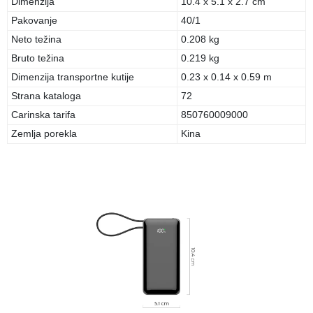
Dimenzija
10.4 x 5.1 x 2.7 cm
Pakovanje
40/1
Neto težina
0.208 kg
Bruto težina
0.219 kg
Dimenzija transportne kutije
0.23 x 0.14 x 0.59 m
Strana kataloga
72
Carinska tarifa
850760009000
Zemlja porekla
Kina