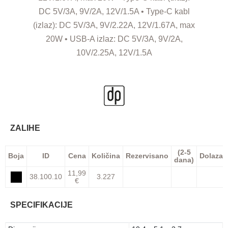
DC 5V/3A, 9V/2A, 12V/1.5A • Type-C kabl
(izlaz): DC 5V/3A, 9V/2.22A, 12V/1.67A, max
20W • USB-A izlaz: DC 5V/3A, 9V/2A,
10V/2.25A, 12V/1.5A
ZALIHE
(2-5
Boja
ID
Cena
Količina
Rezervisano
Dolazak
dana)
11,99
38.100.10
3.227
€
SPECIFIKACIJE