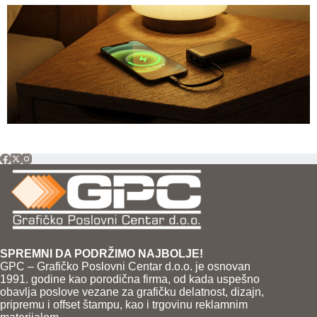
SPREMNI DA PODRŽIMO NAJBOLJE!
GPC – Grafičko Poslovni Centar d.o.o. je osnovan
1991. godine kao porodična firma, od kada uspešno
obavlja poslove vezane za grafičku delatnost, dizajn,
pripremu i offset štampu, kao i trgovinu reklamnim