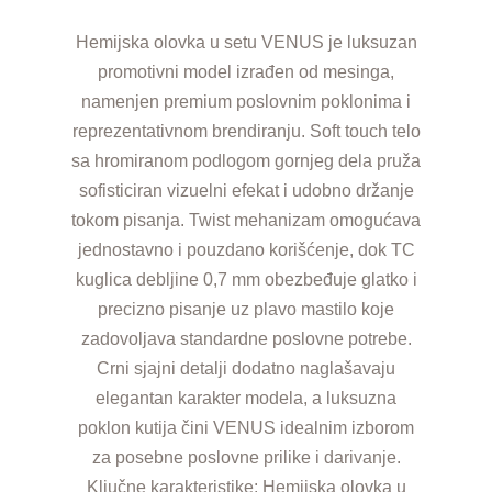
Hemijska olovka u setu VENUS je luksuzan
promotivni model izrađen od mesinga,
namenjen premium poslovnim poklonima i
reprezentativnom brendiranju. Soft touch telo
sa hromiranom podlogom gornjeg dela pruža
sofisticiran vizuelni efekat i udobno držanje
tokom pisanja. Twist mehanizam omogućava
jednostavno i pouzdano korišćenje, dok TC
kuglica debljine 0,7 mm obezbeđuje glatko i
precizno pisanje uz plavo mastilo koje
zadovoljava standardne poslovne potrebe.
Crni sjajni detalji dodatno naglašavaju
elegantan karakter modela, a luksuzna
poklon kutija čini VENUS idealnim izborom
za posebne poslovne prilike i darivanje.
Ključne karakteristike: Hemijska olovka u