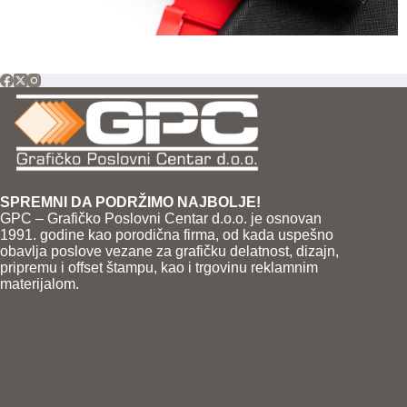
SPREMNI DA PODRŽIMO NAJBOLJE!
GPC – Grafičko Poslovni Centar d.o.o. je osnovan
1991. godine kao porodična firma, od kada uspešno
obavlja poslove vezane za grafičku delatnost, dizajn,
pripremu i offset štampu, kao i trgovinu reklamnim
materijalom.