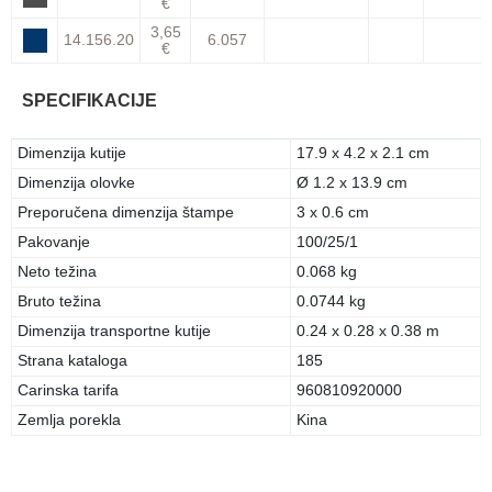
€
3,65
14.156.20
6.057
€
SPECIFIKACIJE
Dimenzija kutije
17.9 x 4.2 x 2.1 cm
Dimenzija olovke
Ø 1.2 x 13.9 cm
Preporučena dimenzija štampe
3 x 0.6 cm
Pakovanje
100/25/1
Neto težina
0.068 kg
Bruto težina
0.0744 kg
Dimenzija transportne kutije
0.24 x 0.28 x 0.38 m
Strana kataloga
185
Carinska tarifa
960810920000
Zemlja porekla
Kina