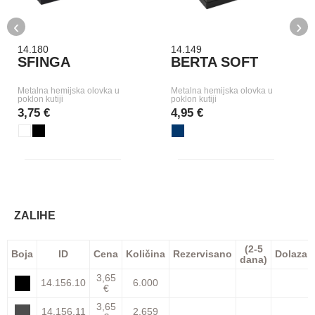
‹
›
14.180
14.149
SFINGA
BERTA SOFT
Metalna hemijska olovka u
Metalna hemijska olovka u
poklon kutiji
poklon kutiji
3,75 €
4,95 €
ZALIHE
(2-5
Boja
ID
Cena
Količina
Rezervisano
Dolazak
dana)
3,65
14.156.10
6.000
€
3,65
14.156.11
2.659