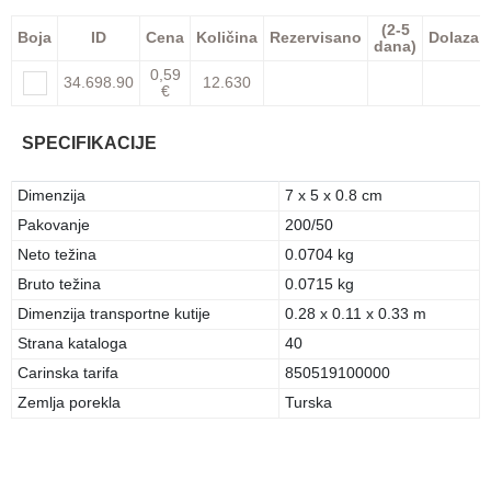
(2-5
Boja
ID
Cena
Količina
Rezervisano
Dolazak
dana)
0,59
34.698.90
12.630
€
SPECIFIKACIJE
Dimenzija
7 x 5 x 0.8 cm
Pakovanje
200/50
Neto težina
0.0704 kg
Bruto težina
0.0715 kg
Dimenzija transportne kutije
0.28 x 0.11 x 0.33 m
Strana kataloga
40
Carinska tarifa
850519100000
Zemlja porekla
Turska