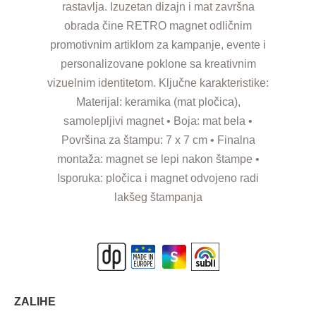
rastavlja. Izuzetan dizajn i mat završna
obrada čine RETRO magnet odličnim
promotivnim artiklom za kampanje, evente i
personalizovane poklone sa kreativnim
vizuelnim identitetom. Ključne karakteristike:
Materijal: keramika (mat pločica),
samolepljivi magnet • Boja: mat bela •
Površina za štampu: 7 x 7 cm • Finalna
montaža: magnet se lepi nakon štampe •
Isporuka: pločica i magnet odvojeno radi
lakšeg štampanja
ZALIHE