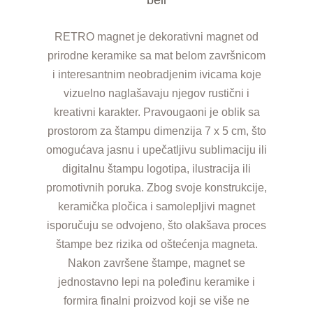
RETRO magnet je dekorativni magnet od
prirodne keramike sa mat belom završnicom
i interesantnim neobradjenim ivicama koje
vizuelno naglašavaju njegov rustični i
kreativni karakter. Pravougaoni je oblik sa
prostorom za štampu dimenzija 7 x 5 cm, što
omogućava jasnu i upečatljivu sublimaciju ili
digitalnu štampu logotipa, ilustracija ili
promotivnih poruka. Zbog svoje konstrukcije,
keramička pločica i samolepljivi magnet
isporučuju se odvojeno, što olakšava proces
štampe bez rizika od oštećenja magneta.
Nakon završene štampe, magnet se
jednostavno lepi na poleđinu keramike i
formira finalni proizvod koji se više ne