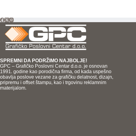
SPREMNI DA PODRŽIMO NAJBOLJE!
GPC – Grafičko Poslovni Centar d.o.o. je osnovan
1991. godine kao porodična firma, od kada uspešno
obavlja poslove vezane za grafičku delatnost, dizajn,
pripremu i offset štampu, kao i trgovinu reklamnim
materijalom.