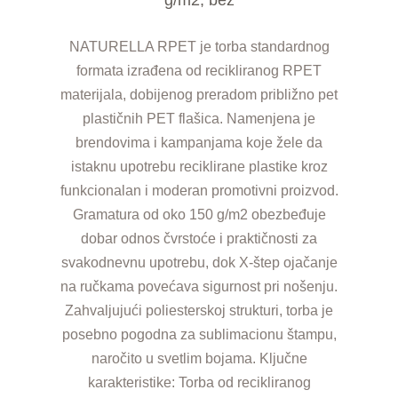
NATURELLA RPET je torba standardnog
formata izrađena od recikliranog RPET
materijala, dobijenog preradom približno pet
plastičnih PET flašica. Namenjena je
brendovima i kampanjama koje žele da
istaknu upotrebu reciklirane plastike kroz
funkcionalan i moderan promotivni proizvod.
Gramatura od oko 150 g/m2 obezbeđuje
dobar odnos čvrstoće i praktičnosti za
svakodnevnu upotrebu, dok X-štep ojačanje
na ručkama povećava sigurnost pri nošenju.
Zahvaljujući poliesterskoj strukturi, torba je
posebno pogodna za sublimacionu štampu,
naročito u svetlim bojama. Ključne
karakteristike: Torba od recikliranog