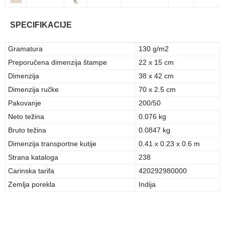
€
SPECIFIKACIJE
Gramatura
130 g/m2
Preporučena dimenzija štampe
22 x 15 cm
Dimenzija
38 x 42 cm
Dimenzija ručke
70 x 2.5 cm
Pakovanje
200/50
Neto težina
0.076 kg
Bruto težina
0.0847 kg
Dimenzija transportne kutije
0.41 x 0.23 x 0.6 m
Strana kataloga
238
Carinska tarifa
420292980000
Zemlja porekla
Indija