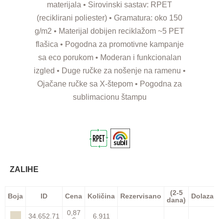
materijala • Sirovinski sastav: RPET
(reciklirani poliester) • Gramatura: oko 150
g/m2 • Materijal dobijen reciklažom ~5 PET
flašica • Pogodna za promotivne kampanje
sa eco porukom • Moderan i funkcionalan
izgled • Duge ručke za nošenje na ramenu •
Ojačane ručke sa X-štepom • Pogodna za
sublimacionu štampu
ZALIHE
(2-5
Boja
ID
Cena
Količina
Rezervisano
Dolazak
dana)
0,87
34.652.71
6.911