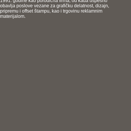
1991. godine kao porodična firma, od kada uspešno
obavlja poslove vezane za grafičku delatnost, dizajn,
pripremu i offset štampu, kao i trgovinu reklamnim
materijalom.