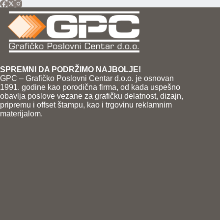
SPREMNI DA PODRŽIMO NAJBOLJE!
GPC – Grafičko Poslovni Centar d.o.o. je osnovan
1991. godine kao porodična firma, od kada uspešno
obavlja poslove vezane za grafičku delatnost, dizajn,
pripremu i offset štampu, kao i trgovinu reklamnim
materijalom.