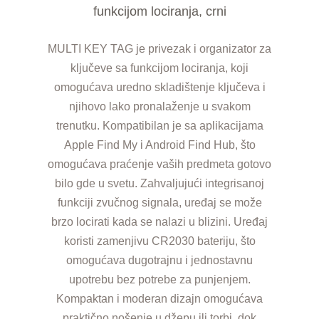
funkcijom lociranja, crni
MULTI KEY TAG je privezak i organizator za
ključeve sa funkcijom lociranja, koji
omogućava uredno skladištenje ključeva i
njihovo lako pronalaženje u svakom
trenutku. Kompatibilan je sa aplikacijama
Apple Find My i Android Find Hub, što
omogućava praćenje vaših predmeta gotovo
bilo gde u svetu. Zahvaljujući integrisanoj
funkciji zvučnog signala, uređaj se može
brzo locirati kada se nalazi u blizini. Uređaj
koristi zamenjivu CR2030 bateriju, što
omogućava dugotrajnu i jednostavnu
upotrebu bez potrebe za punjenjem.
Kompaktan i moderan dizajn omogućava
praktično nošenje u džepu ili torbi, dok