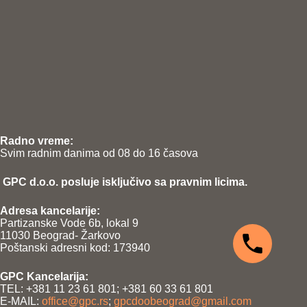
Radno vreme:
Svim radnim danima od 08 do 16 časova
GPC d.o.o. posluje isključivo sa pravnim licima.
Adresa kancelarije:
Partizanske Vode 6b, lokal 9
11030 Beograd- Žarkovo
Poštanski adresni kod: 173940
GPC Kancelarija:
TEL: +381 11 23 61 801; +381 60 33 61 801
E-MAIL:
office@gpc.rs
;
gpcdoobeograd@gmail.com