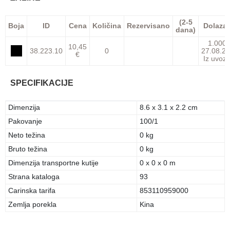
(2-5
Boja
ID
Cena
Količina
Rezervisano
Dolaza
dana)
1.000
10,45
38.223.10
0
27.08.26
€
Iz uvoz
SPECIFIKACIJE
Dimenzija
8.6 x 3.1 x 2.2 cm
Pakovanje
100/1
Neto težina
0 kg
Bruto težina
0 kg
Dimenzija transportne kutije
0 x 0 x 0 m
Strana kataloga
93
Carinska tarifa
853110959000
Zemlja porekla
Kina