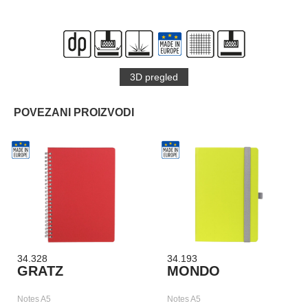
3D pregled
POVEZANI PROIZVODI
34.328
34.193
GRATZ
MONDO
Notes A5
Notes A5