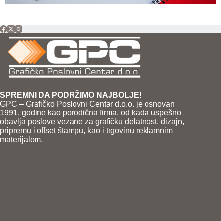
SPREMNI DA PODRŽIMO NAJBOLJE!
GPC – Grafičko Poslovni Centar d.o.o. je osnovan
1991. godine kao porodična firma, od kada uspešno
obavlja poslove vezane za grafičku delatnost, dizajn,
pripremu i offset štampu, kao i trgovinu reklamnim
materijalom.