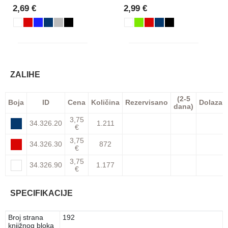
2,69 €
2,99 €
ZALIHE
(2-5
Boja
ID
Cena
Količina
Rezervisano
Dolazak
dana)
3,75
34.326.20
1.211
€
3,75
34.326.30
872
€
3,75
34.326.90
1.177
€
SPECIFIKACIJE
Broj strana
192
knjižnog bloka