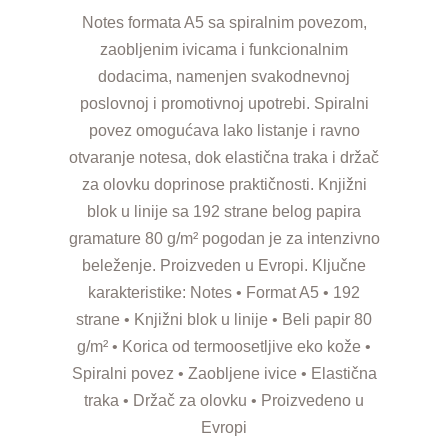
Notes formata A5 sa spiralnim povezom,
zaobljenim ivicama i funkcionalnim
dodacima, namenjen svakodnevnoj
poslovnoj i promotivnoj upotrebi. Spiralni
povez omogućava lako listanje i ravno
otvaranje notesa, dok elastična traka i držač
za olovku doprinose praktičnosti. Knjižni
blok u linije sa 192 strane belog papira
gramature 80 g/m² pogodan je za intenzivno
beleženje. Proizveden u Evropi. Ključne
karakteristike: Notes • Format A5 • 192
strane • Knjižni blok u linije • Beli papir 80
g/m² • Korica od termoosetljive eko kože •
Spiralni povez • Zaobljene ivice • Elastična
traka • Držač za olovku • Proizvedeno u
Evropi