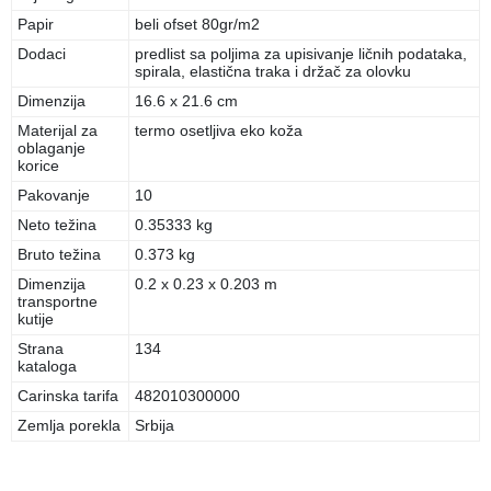
Papir
beli ofset 80gr/m2
Dodaci
predlist sa poljima za upisivanje ličnih podataka,
spirala, elastična traka i držač za olovku
Dimenzija
16.6 x 21.6 cm
Materijal za
termo osetljiva eko koža
oblaganje
korice
Pakovanje
10
Neto težina
0.35333 kg
Bruto težina
0.373 kg
Dimenzija
0.2 x 0.23 x 0.203 m
transportne
kutije
Strana
134
kataloga
Carinska tarifa
482010300000
Zemlja porekla
Srbija