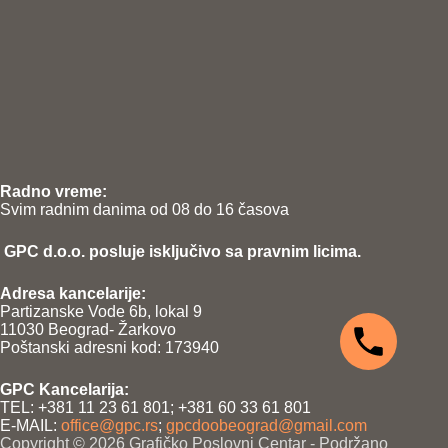
Radno vreme:
Svim radnim danima od 08 do 16 časova
GPC d.o.o. posluje isključivo sa pravnim licima.
Adresa kancelarije:
Partizanske Vode 6b, lokal 9
11030 Beograd- Žarkovo
Poštanski adresni kod: 173940
GPC Kancelarija:
TEL: +381 11 23 61 801; +381 60 33 61 801
E-MAIL:
office@gpc.rs
;
gpcdoobeograd@gmail.com
Copyright © 2026 Grafičko Poslovni Centar - Podržano