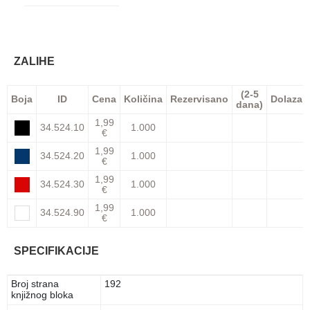
ZALIHE
(2-5
Boja
ID
Cena
Količina
Rezervisano
Dolazak
dana)
1,99
34.524.10
1.000
€
1,99
34.524.20
1.000
€
1,99
34.524.30
1.000
€
1,99
34.524.90
1.000
€
SPECIFIKACIJE
Broj strana
192
knjižnog bloka