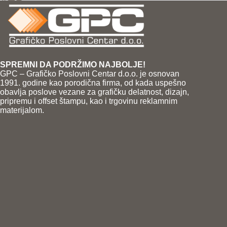
SPREMNI DA PODRŽIMO NAJBOLJE!
GPC – Grafičko Poslovni Centar d.o.o. je osnovan
1991. godine kao porodična firma, od kada uspešno
obavlja poslove vezane za grafičku delatnost, dizajn,
pripremu i offset štampu, kao i trgovinu reklamnim
materijalom.