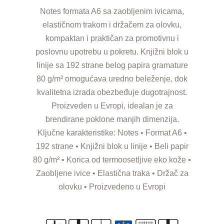
Notes formata A6 sa zaobljenim ivicama,
elastičnom trakom i držačem za olovku,
kompaktan i praktičan za promotivnu i
poslovnu upotrebu u pokretu. Knjižni blok u
linije sa 192 strane belog papira gramature
80 g/m² omogućava uredno beleženje, dok
kvalitetna izrada obezbeđuje dugotrajnost.
Proizveden u Evropi, idealan je za
brendirane poklone manjih dimenzija.
Ključne karakteristike: Notes • Format A6 •
192 strane • Knjižni blok u linije • Beli papir
80 g/m² • Korica od termoosetljive eko kože •
Zaobljene ivice • Elastična traka • Držač za
olovku • Proizvedeno u Evropi