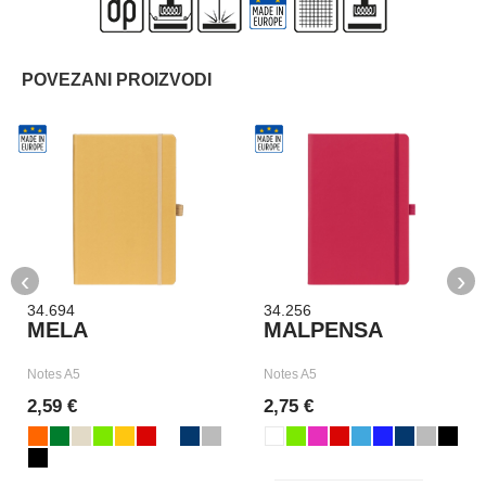
POVEZANI PROIZVODI
‹
›
34.694
34.256
MELA
MALPENSA
Notes A5
Notes A5
2,59 €
2,75 €