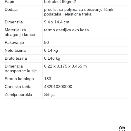
Papir
beli ofset 80g/m2
Dodaci
predlist sa poljima za upisivanje ličnih
podataka i elastična traka
Dimenzija
9.4 x 14.4 cm
Materijal za
termo osetljiva eko koža
oblaganje korice
Pakovanje
50
Neto težina
0.14 kg
Bruto težina
0.148 kg
Dimenzija
0.22 x 0.175 x 0.455 m
transportne kutije
Strana kataloga
133
Carinska tarifa
482010300000
Zemlja porekla
Srbija