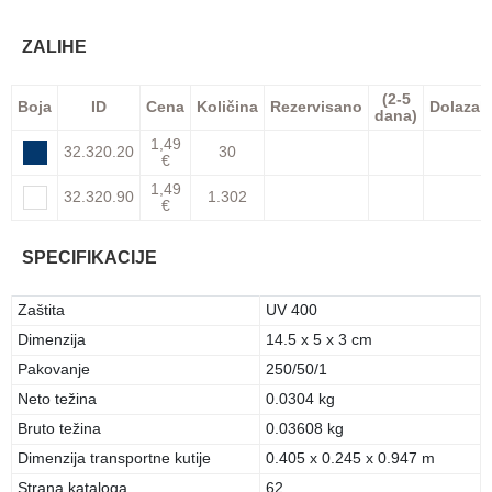
ZALIHE
(2-5
Boja
ID
Cena
Količina
Rezervisano
Dolazak
dana)
1,49
32.320.20
30
€
1,49
32.320.90
1.302
€
SPECIFIKACIJE
Zaštita
UV 400
Dimenzija
14.5 x 5 x 3 cm
Pakovanje
250/50/1
Neto težina
0.0304 kg
Bruto težina
0.03608 kg
Dimenzija transportne kutije
0.405 x 0.245 x 0.947 m
Strana kataloga
62