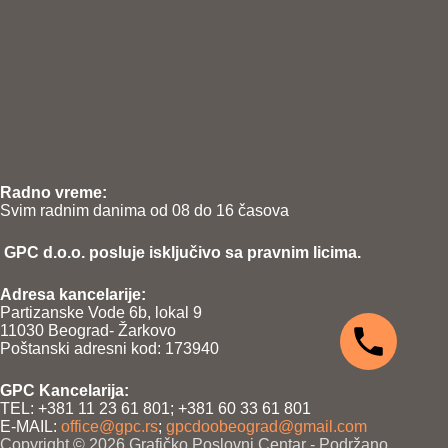
Radno vreme:
Svim radnim danima od 08 do 16 časova
GPC d.o.o. posluje isključivo sa pravnim licima.
Adresa kancelarije:
Partizanske Vode 6b, lokal 9
11030 Beograd- Žarkovo
Poštanski adresni kod: 173940
GPC Kancelarija:
TEL: +381 11 23 61 801; +381 60 33 61 801
E-MAIL:
office@gpc.rs
;
gpcdoobeograd@gmail.com
Copyright © 2026 Grafičko Poslovni Centar - Podržano