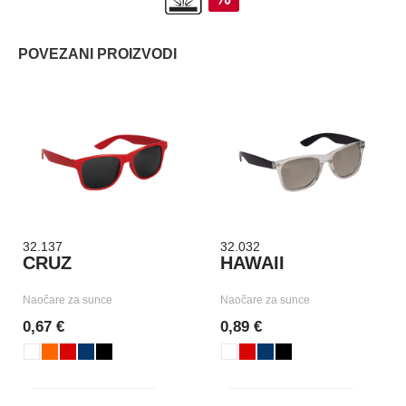
POVEZANI PROIZVODI
32.137
32.032
CRUZ
HAWAII
Naočare za sunce
Naočare za sunce
0,67 €
0,89 €