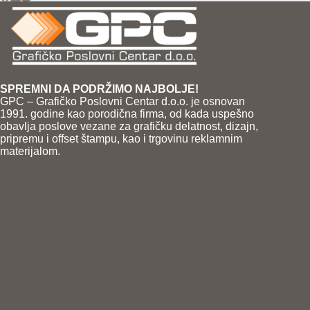
SPREMNI DA PODRŽIMO NAJBOLJE!
GPC – Grafičko Poslovni Centar d.o.o. je osnovan
1991. godine kao porodična firma, od kada uspešno
obavlja poslove vezane za grafičku delatnost, dizajn,
pripremu i offset štampu, kao i trgovinu reklamnim
materijalom.