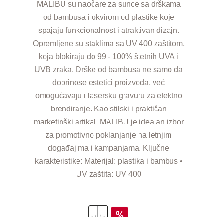
MALIBU su naočare za sunce sa drškama
od bambusa i okvirom od plastike koje
spajaju funkcionalnost i atraktivan dizajn.
Opremljene su staklima sa UV 400 zaštitom,
koja blokiraju do 99 - 100% štetnih UVA i
UVB zraka. Drške od bambusa ne samo da
doprinose estetici proizvoda, već
omogućavaju i lasersku gravuru za efektno
brendiranje. Kao stilski i praktičan
marketinški artikal, MALIBU je idealan izbor
za promotivno poklanjanje na letnjim
događajima i kampanjama. Ključne
karakteristike: Materijal: plastika i bambus •
UV zaštita: UV 400