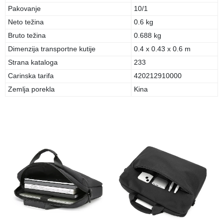
Pakovanje
10/1
Neto težina
0.6 kg
Bruto težina
0.688 kg
Dimenzija transportne kutije
0.4 x 0.43 x 0.6 m
Strana kataloga
233
Carinska tarifa
420212910000
Zemlja porekla
Kina