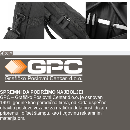
SPREMNI DA PODRŽIMO NAJBOLJE!
GPC – Grafičko Poslovni Centar d.o.o. je osnovan
1991. godine kao porodična firma, od kada uspešno
obavlja poslove vezane za grafičku delatnost, dizajn,
pripremu i offset štampu, kao i trgovinu reklamnim
materijalom.