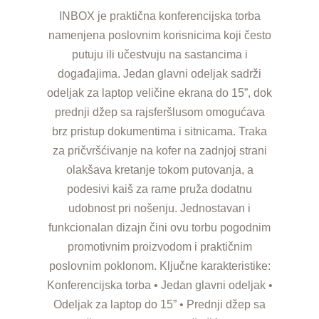
INBOX je praktična konferencijska torba
namenjena poslovnim korisnicima koji često
putuju ili učestvuju na sastancima i
događajima. Jedan glavni odeljak sadrži
odeljak za laptop veličine ekrana do 15”, dok
prednji džep sa rajsferšlusom omogućava
brz pristup dokumentima i sitnicama. Traka
za pričvršćivanje na kofer na zadnjoj strani
olakšava kretanje tokom putovanja, a
podesivi kaiš za rame pruža dodatnu
udobnost pri nošenju. Jednostavan i
funkcionalan dizajn čini ovu torbu pogodnim
promotivnim proizvodom i praktičnim
poslovnim poklonom. Ključne karakteristike:
Konferencijska torba • Jedan glavni odeljak •
Odeljak za laptop do 15” • Prednji džep sa