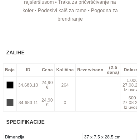
rajsferšlusom • Traka za pričvršćivanje na
kofer • Podesivi kaiš za rame • Pogodna za
brendiranje
ZALIHE
(2-5
Boja
ID
Cena
Količina
Rezervisano
Dolaza
dana)
1.000
24,90
34.683.10
264
27.08.26
€
Iz uvoz
500
24,90
34.683.11
0
27.08.26
€
Iz uvoz
SPECIFIKACIJE
Dimenzija
37 x 7.5 x 28.5 cm