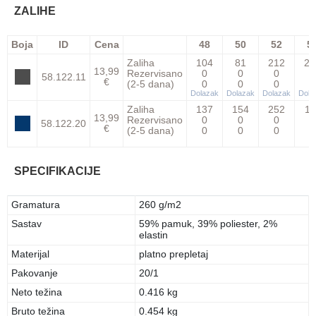
ZALIHE
Boja
ID
Cena
48
50
52
5
Zaliha
104
81
212
23
13,99
Rezervisano
0
0
0
0
58.122.11
€
(2-5 dana)
0
0
0
0
Dolazak
Dolazak
Dolazak
Dola
Zaliha
137
154
252
11
13,99
Rezervisano
0
0
0
0
58.122.20
€
(2-5 dana)
0
0
0
0
SPECIFIKACIJE
Gramatura
260 g/m2
Sastav
59% pamuk, 39% poliester, 2%
elastin
Materijal
platno prepletaj
Pakovanje
20/1
Neto težina
0.416 kg
Bruto težina
0.454 kg