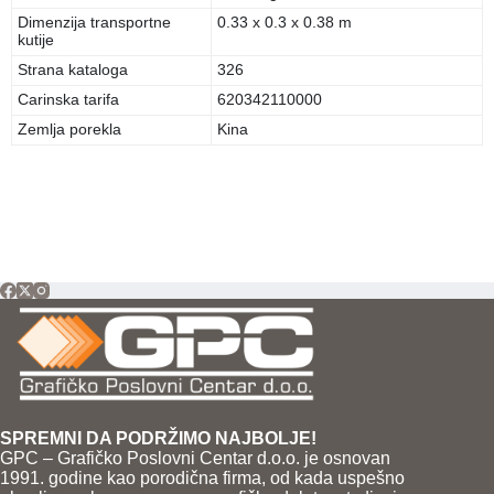
Dimenzija transportne
0.33 x 0.3 x 0.38 m
kutije
Strana kataloga
326
Carinska tarifa
620342110000
Zemlja porekla
Kina
SPREMNI DA PODRŽIMO NAJBOLJE!
GPC – Grafičko Poslovni Centar d.o.o. je osnovan
1991. godine kao porodična firma, od kada uspešno