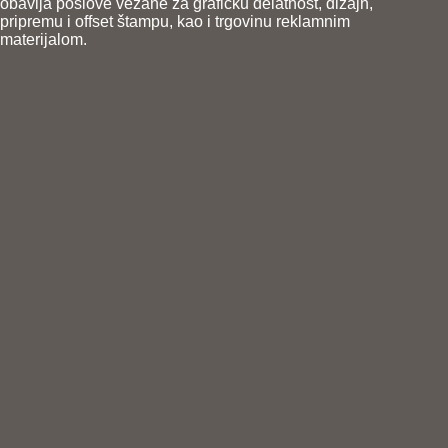
obavlja poslove vezane za grafičku delatnost, dizajn,
pripremu i offset štampu, kao i trgovinu reklamnim
materijalom.