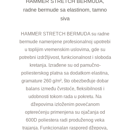
HAMMER STRETCH BERMUDA,
radne bermude sa elastinom, tamno
siva
HAMMER STRETCH BERMUDA su radne
bermude namenjene profesionalnoj upotrebi
u toplijim vremenskim uslovima, gde su
potrebni izdržljivost, funkcionalnost i sloboda
kretanja. Izrađene su od pamučno-
poliesterskog platna sa dodatkom elastina,
gramature 260 g/m², što obezbeđuje dobar
balans između čvrstoće, fleksibilnosti i
udobnosti tokom rada u pokretu. Na
džepovima izloženim povećanom
opterećenju primenjena su ojačanja od
600D poliestera radi produženog veka
trajanja. Funkcionalan raspored džepova,