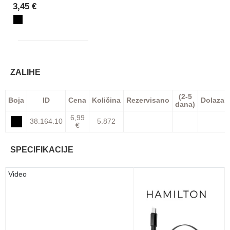
3,45 €
ZALIHE
(2-5
Boja
ID
Cena
Količina
Rezervisano
Dolazak
dana)
6,99
38.164.10
5.872
€
SPECIFIKACIJE
Video