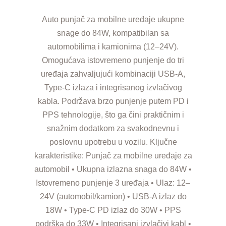
Auto punjač za mobilne uređaje ukupne
snage do 84W, kompatibilan sa
automobilima i kamionima (12–24V).
Omogućava istovremeno punjenje do tri
uređaja zahvaljujući kombinaciji USB-A,
Type-C izlaza i integrisanog izvlačivog
kabla. Podržava brzo punjenje putem PD i
PPS tehnologije, što ga čini praktičnim i
snažnim dodatkom za svakodnevnu i
poslovnu upotrebu u vozilu. Ključne
karakteristike: Punjač za mobilne uređaje za
automobil • Ukupna izlazna snaga do 84W •
Istovremeno punjenje 3 uređaja • Ulaz: 12–
24V (automobil/kamion) • USB-A izlaz do
18W • Type-C PD izlaz do 30W • PPS
podrška do 33W • Integrisani izvlačivi kabl •