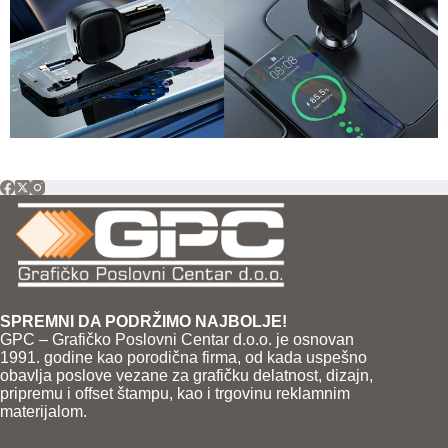
SPREMNI DA PODRŽIMO NAJBOLJE!
GPC – Grafičko Poslovni Centar d.o.o. je osnovan
1991. godine kao porodična firma, od kada uspešno
obavlja poslove vezane za grafičku delatnost, dizajn,
pripremu i offset štampu, kao i trgovinu reklamnim
materijalom.