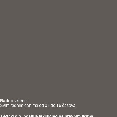
Radno vreme:
Svim radnim danima od 08 do 16 časova
GPC d.o.o. posluje isključivo sa pravnim licima.