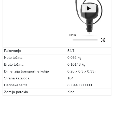
Pakovanje
54/1
Neto težina
0.092 kg
Bruto težina
0.10148 kg
Dimenzija transportne kutije
0.28 x 0.3 x 0.33 m
Strana kataloga
104
Carinska tarifa
850440309000
Zemlja porekla
Kina