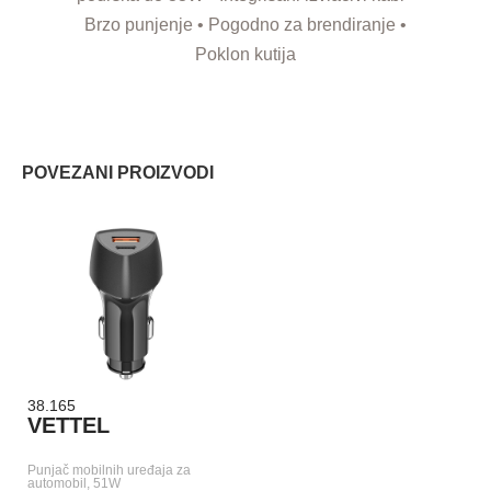
Brzo punjenje • Pogodno za brendiranje •
Poklon kutija
POVEZANI PROIZVODI
38.165
VETTEL
Punjač mobilnih uređaja za
automobil, 51W