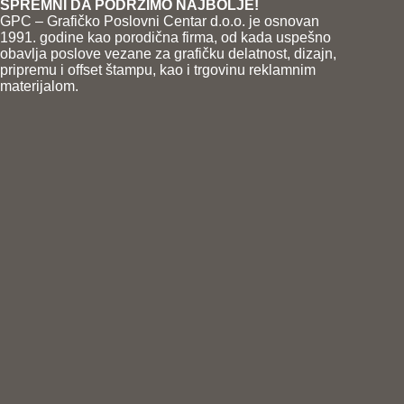
SPREMNI DA PODRŽIMO NAJBOLJE!
GPC – Grafičko Poslovni Centar d.o.o. je osnovan
1991. godine kao porodična firma, od kada uspešno
obavlja poslove vezane za grafičku delatnost, dizajn,
pripremu i offset štampu, kao i trgovinu reklamnim
materijalom.