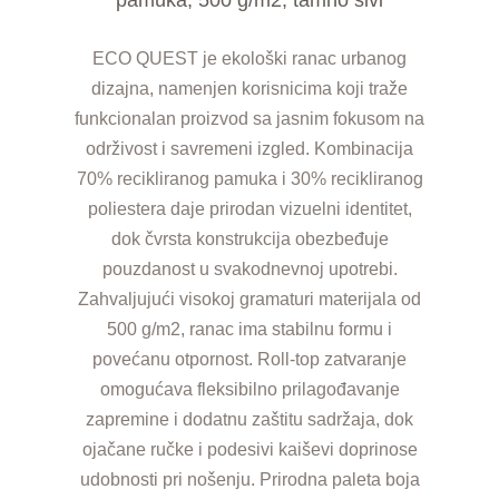
ECO QUEST je ekološki ranac urbanog
dizajna, namenjen korisnicima koji traže
funkcionalan proizvod sa jasnim fokusom na
održivost i savremeni izgled. Kombinacija
70% recikliranog pamuka i 30% recikliranog
poliestera daje prirodan vizuelni identitet,
dok čvrsta konstrukcija obezbeđuje
pouzdanost u svakodnevnoj upotrebi.
Zahvaljujući visokoj gramaturi materijala od
500 g/m2, ranac ima stabilnu formu i
povećanu otpornost. Roll-top zatvaranje
omogućava fleksibilno prilagođavanje
zapremine i dodatnu zaštitu sadržaja, dok
ojačane ručke i podesivi kaiševi doprinose
udobnosti pri nošenju. Prirodna paleta boja