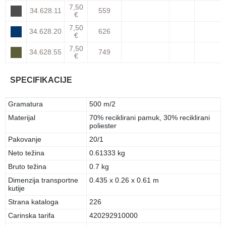
7,50
34.628.11
559
€
7,50
34.628.20
626
€
7,50
34.628.55
749
€
SPECIFIKACIJE
Gramatura
500 m/2
Materijal
70% reciklirani pamuk, 30% reciklirani
poliester
Pakovanje
20/1
Neto težina
0.61333 kg
Bruto težina
0.7 kg
Dimenzija transportne
0.435 x 0.26 x 0.61 m
kutije
Strana kataloga
226
Carinska tarifa
420292910000