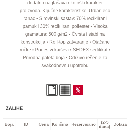
dodatno naglašava ekološki karakter
proizvoda. Ključne karakteristike: Urban eco
ranac • Sirovinski sastav: 70% reciklirani
pamuk i 30% reciklirani poliester • Visoka
gramatura: 500 g/m2 • Čvrsta i stabilna
konstrukcija • Roll-top zatvaranje • Ojačane
ručke • Podesivi kaiševi • SEDEX sertifikat •
Prirodna paleta boja • Održivo rešenje za
svakodnevnu upotrebu
ZALIHE
(2-5
Boja
ID
Cena
Količina
Rezervisano
Dolazak
dana)