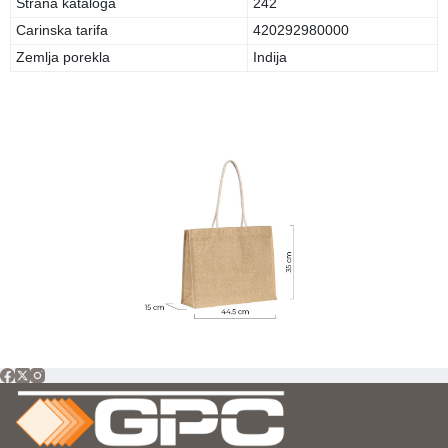
Strana kataloga
242
Carinska tarifa
420292980000
Zemlja porekla
Indija