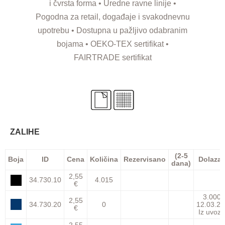
i čvrsta forma • Uredne ravne linije •
Pogodna za retail, događaje i svakodnevnu
upotrebu • Dostupna u pažljivo odabranim
bojama • OEKO-TEX sertifikat •
FAIRTRADE sertifikat
ZALIHE
(2-5
Boja
ID
Cena
Količina
Rezervisano
Dolaza
dana)
2,55
34.730.10
4.015
€
3.000
2,55
34.730.20
0
12.03.27
€
Iz uvoza