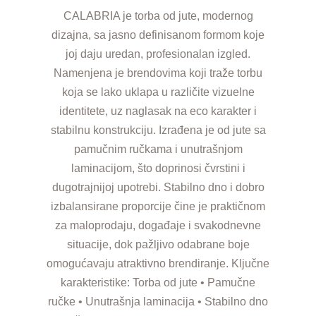
CALABRIA je torba od jute, modernog
dizajna, sa jasno definisanom formom koje
joj daju uredan, profesionalan izgled.
Namenjena je brendovima koji traže torbu
koja se lako uklapa u različite vizuelne
identitete, uz naglasak na eco karakter i
stabilnu konstrukciju. Izrađena je od jute sa
pamučnim ručkama i unutrašnjom
laminacijom, što doprinosi čvrstini i
dugotrajnijoj upotrebi. Stabilno dno i dobro
izbalansirane proporcije čine je praktičnom
za maloprodaju, događaje i svakodnevne
situacije, dok pažljivo odabrane boje
omogućavaju atraktivno brendiranje. Ključne
karakteristike: Torba od jute • Pamučne
ručke • Unutrašnja laminacija • Stabilno dno