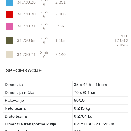
2,55
34.730.26
2.351
€
2,55
34.730.30
2.906
€
2,55
34.730.31
736
€
700
2,55
34.730.55
1.105
12.03.27
€
Iz uvoza
2,55
34.730.71
7.140
€
SPECIFIKACIJE
Dimenzija
35 x 44.5 x 15 cm
Dimenzija ručke
70 x Ø 1 cm
Pakovanje
50/10
Neto težina
0.245 kg
Bruto težina
0.2764 kg
Dimenzija transportne kutije
0.4 x 0.365 x 0.595 m