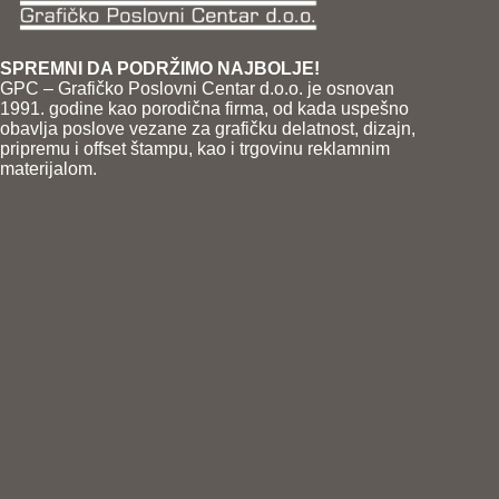
SPREMNI DA PODRŽIMO NAJBOLJE!
GPC – Grafičko Poslovni Centar d.o.o. je osnovan
1991. godine kao porodična firma, od kada uspešno
obavlja poslove vezane za grafičku delatnost, dizajn,
pripremu i offset štampu, kao i trgovinu reklamnim
materijalom.