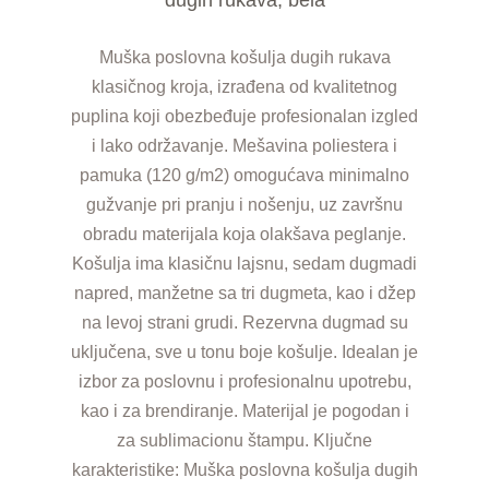
Muška poslovna košulja dugih rukava
klasičnog kroja, izrađena od kvalitetnog
puplina koji obezbeđuje profesionalan izgled
i lako održavanje. Mešavina poliestera i
pamuka (120 g/m2) omogućava minimalno
gužvanje pri pranju i nošenju, uz završnu
obradu materijala koja olakšava peglanje.
Košulja ima klasičnu lajsnu, sedam dugmadi
napred, manžetne sa tri dugmeta, kao i džep
na levoj strani grudi. Rezervna dugmad su
uključena, sve u tonu boje košulje. Idealan je
izbor za poslovnu i profesionalnu upotrebu,
kao i za brendiranje. Materijal je pogodan i
za sublimacionu štampu. Ključne
karakteristike: Muška poslovna košulja dugih