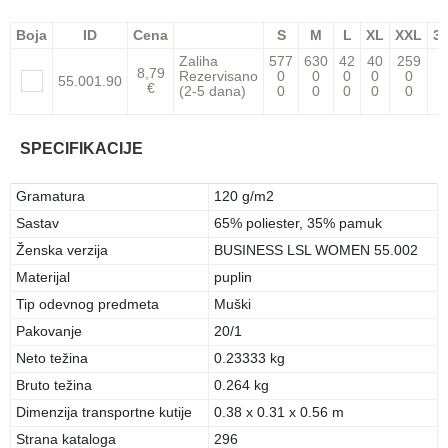
Boja
ID
Cena
S
M
L
XL
XXL
3
Zaliha
577
630
42
40
259
3
8,79
Rezervisano
0
0
0
0
0
55.001.90
€
(2-5 dana)
0
0
0
0
0
SPECIFIKACIJE
Gramatura
120 g/m2
Sastav
65% poliester, 35% pamuk
Ženska verzija
BUSINESS LSL WOMEN 55.002
Materijal
puplin
Tip odevnog predmeta
Muški
Pakovanje
20/1
Neto težina
0.23333 kg
Bruto težina
0.264 kg
Dimenzija transportne kutije
0.38 x 0.31 x 0.56 m
Strana kataloga
296