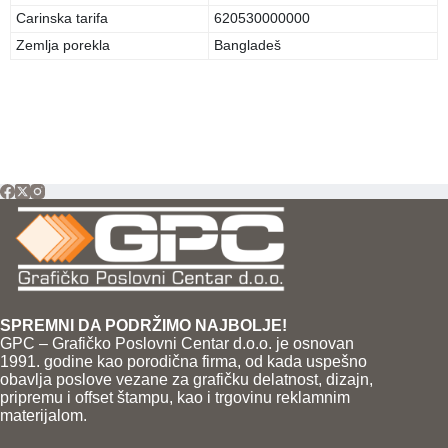
Carinska tarifa
620530000000
Zemlja porekla
Bangladeš
SPREMNI DA PODRŽIMO NAJBOLJE!
GPC – Grafičko Poslovni Centar d.o.o. je osnovan
1991. godine kao porodična firma, od kada uspešno
obavlja poslove vezane za grafičku delatnost, dizajn,
pripremu i offset štampu, kao i trgovinu reklamnim
materijalom.