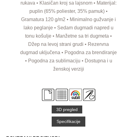
rukava • Klasičan kroj sa lajsnom • Materijal:
puplin (65% poliester, 35% pamuk) •
Gramatura 120 g/m2 • Minimalno gužvanje i
lako peglanje • Sedam dugmadi napred u
tonu košulje • Manžetne sa tri dugmeta •
Džep na levoj strani grudi • Rezervna
dugmad uključena • Pogodna za brendiranje
• Pogodna za sublimaciju • Dostupna i u
ženskoj verziji
3D pregled
Specifikacije