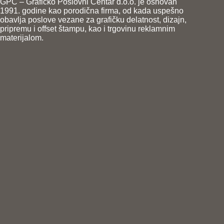
GPC – Grafičko Poslovni Centar d.o.o. je osnovan
1991. godine kao porodična firma, od kada uspešno
obavlja poslove vezane za grafičku delatnost, dizajn,
pripremu i offset štampu, kao i trgovinu reklamnim
materijalom.