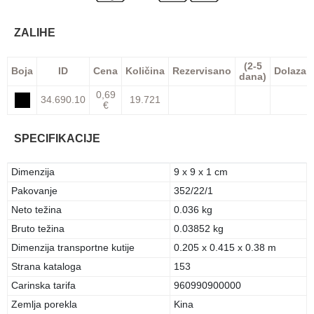
ZALIHE
(2-5
Boja
ID
Cena
Količina
Rezervisano
Dolazak
dana)
0,69
34.690.10
19.721
€
SPECIFIKACIJE
Dimenzija
9 x 9 x 1 cm
Pakovanje
352/22/1
Neto težina
0.036 kg
Bruto težina
0.03852 kg
Dimenzija transportne kutije
0.205 x 0.415 x 0.38 m
Strana kataloga
153
Carinska tarifa
960990900000
Zemlja porekla
Kina