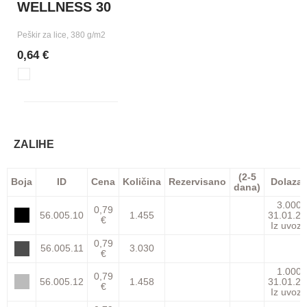
WELLNESS 30
Peškir za lice, 380 g/m2
0,64 €
ZALIHE
(2-5
Boja
ID
Cena
Količina
Rezervisano
Dolaza
dana)
3.000
0,79
56.005.10
1.455
31.01.27
€
Iz uvoza
0,79
56.005.11
3.030
€
1.000
0,79
56.005.12
1.458
31.01.27
€
Iz uvoza