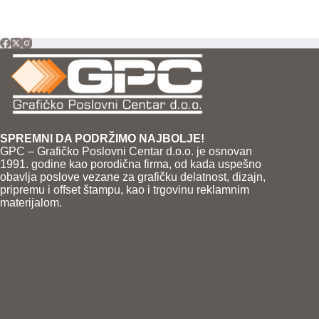
SPREMNI DA PODRŽIMO NAJBOLJE!
GPC – Grafičko Poslovni Centar d.o.o. je osnovan
1991. godine kao porodična firma, od kada uspešno
obavlja poslove vezane za grafičku delatnost, dizajn,
pripremu i offset štampu, kao i trgovinu reklamnim
materijalom.