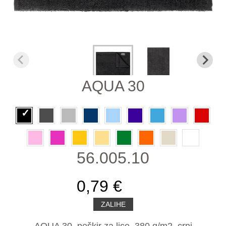
AQUA 30
56.005.10
0,79 €
ZALIHE
AQUA 30, peškir za lice, 380 g/m2, crni