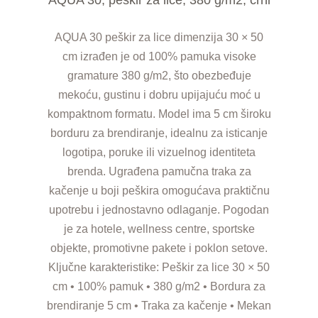
AQUA 30 peškir za lice dimenzija 30 × 50
cm izrađen je od 100% pamuka visoke
gramature 380 g/m2, što obezbeđuje
mekoću, gustinu i dobru upijajuću moć u
kompaktnom formatu. Model ima 5 cm široku
borduru za brendiranje, idealnu za isticanje
logotipa, poruke ili vizuelnog identiteta
brenda. Ugrađena pamučna traka za
kačenje u boji peškira omogućava praktičnu
upotrebu i jednostavno odlaganje. Pogodan
je za hotele, wellness centre, sportske
objekte, promotivne pakete i poklon setove.
Ključne karakteristike: Peškir za lice 30 × 50
cm • 100% pamuk • 380 g/m2 • Bordura za
brendiranje 5 cm • Traka za kačenje • Mekan