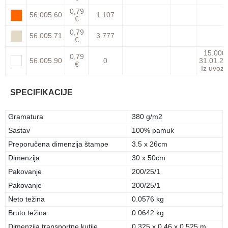
0,79
56.005.60
1.107
€
0,79
56.005.71
3.777
€
15.000
0,79
56.005.90
0
31.01.27
€
Iz uvoza
SPECIFIKACIJE
Gramatura
380 g/m2
Sastav
100% pamuk
Preporučena dimenzija štampe
3.5 x 26cm
Dimenzija
30 x 50cm
Pakovanje
200/25/1
Pakovanje
200/25/1
Neto težina
0.0576 kg
Bruto težina
0.0642 kg
Dimenzija transportne kutije
0.325 x 0.46 x 0.525 m